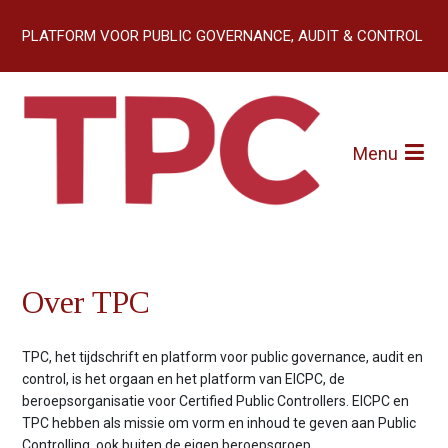
S
l
slogan:
PLATFORM VOOR PUBLIC GOVERNANCE, AUDIT & CONTROL
a
l
Home (EICPC)
i
Artikelen
n
k
Menu
Over TPC
s
o
Abonneren
v
e
r
Contact
J
Over TPC
u
m
p
TPC, het tijdschrift en platform voor public governance, audit en
t
control, is het orgaan en het platform van EICPC, de
o
beroepsorganisatie voor Certified Public Controllers. EICPC en
n
TPC hebben als missie om vorm en inhoud te geven aan Public
a
Controlling, ook buiten de eigen beroepsgroep.