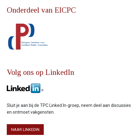
n
Onderdeel van EICPC
t
e
n
t
Volg ons op LinkedIn
Sluit je aan bij de TPC Linked In-groep, neem deel aan discussies
en ontmoet vakgenoten.
NAAR LINKEDIN