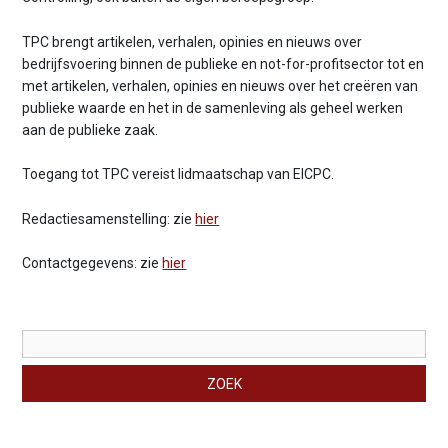
v
i
TPC brengt artikelen, verhalen, opinies en nieuws over
g
bedrijfsvoering binnen de publieke en not-for-profitsector tot en
a
met artikelen, verhalen, opinies en nieuws over het creëren van
t
publieke waarde en het in de samenleving als geheel werken
i
aan de publieke zaak.
o
n
Toegang tot TPC vereist lidmaatschap van EICPC.
J
u
Redactiesamenstelling: zie
hier
m
p
Contactgegevens: zie
hier
t
o
m
a
i
Zoekveld
ZOEK
n
c
o