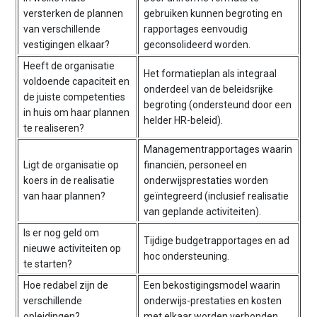
versterken de plannen
gebruiken kunnen begroting en
van verschillende
rapportages eenvoudig
vestigingen elkaar?
geconsolideerd worden.
Heeft de organisatie
Het formatieplan als integraal
voldoende capaciteit en
onderdeel van de beleidsrijke
de juiste competenties
begroting (ondersteund door een
in huis om haar plannen
helder HR-beleid).
te realiseren?
Managementrapportages waarin
Ligt de organisatie op
financiën, personeel en
koers in de realisatie
onderwijsprestaties worden
van haar plannen?
geïntegreerd (inclusief realisatie
van geplande activiteiten).
Is er nog geld om
Tijdige budgetrapportages en ad
nieuwe activiteiten op
hoc ondersteuning.
te starten?
Hoe redabel zijn de
Een bekostigingsmodel waarin
verschillende
onderwijs-prestaties en kosten
opleidingen?
met elkaar worden verbonden.