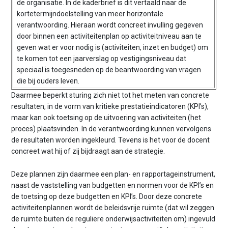
de organisatie. In de kaderbrief is dit vertaald naar de
kortetermijndoelstelling van meer horizontale
verantwoording. Hieraan wordt concreet invulling gegeven
door binnen een activiteitenplan op activiteitniveau aan te
geven wat er voor nodig is (activiteiten, inzet en budget) om
te komen tot een jaarverslag op vestigingsniveau dat
speciaal is toegesneden op de beantwoording van vragen
die bij ouders leven.
Daarmee beperkt sturing zich niet tot het meten van concrete
resultaten, in de vorm van kritieke prestatieindicatoren (KPI’s),
maar kan ook toetsing op de uitvoering van activiteiten (het
proces) plaatsvinden. In de verantwoording kunnen vervolgens
de resultaten worden ingekleurd. Tevens is het voor de docent
concreet wat hij of zij bijdraagt aan de strategie.
Deze plannen zijn daarmee een plan- en rapportageinstrument,
naast de vaststelling van budgetten en normen voor de KPI’s en
de toetsing op deze budgetten en KPI’s. Door deze concrete
activiteitenplannen wordt de beleidsvrije ruimte (dat wil zeggen
de ruimte buiten de reguliere onderwijsactiviteiten om) ingevuld