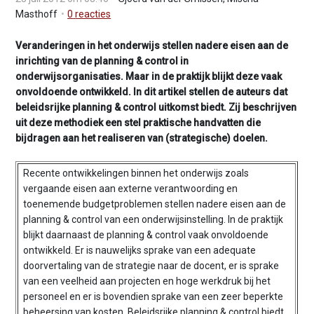
v
Masthoff
0
reacties
i
g
Veranderingen in het onderwijs stellen nadere eisen aan de
a
inrichting van de planning & control in
t
onderwijsorganisaties. Maar in de praktijk blijkt deze vaak
i
onvoldoende ontwikkeld. In dit artikel stellen de auteurs dat
o
beleidsrijke planning & control uitkomst biedt. Zij beschrijven
n
uit deze methodiek een stel praktische handvatten die
J
bijdragen aan het realiseren van (strategische) doelen.
u
m
Recente ontwikkelingen binnen het onderwijs zoals
p
vergaande eisen aan externe verantwoording en
t
toenemende budgetproblemen stellen nadere eisen aan de
o
planning & control van een onderwijsinstelling. In de praktijk
m
blijkt daarnaast de planning & control vaak onvoldoende
a
ontwikkeld. Er is nauwelijks sprake van een adequate
i
doorvertaling van de strategie naar de docent, er is sprake
n
van een veelheid aan projecten en hoge werkdruk bij het
c
personeel en er is bovendien sprake van een zeer beperkte
o
beheersing van kosten. Beleidsrijke planning & control biedt