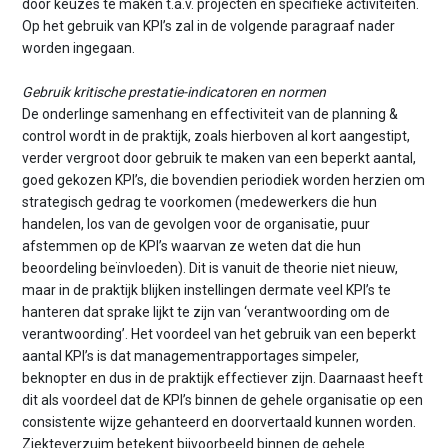
door keuzes te maken t.a.v. projecten en specifieke activiteiten.
Op het gebruik van KPI’s zal in de volgende paragraaf nader
worden ingegaan.
Gebruik kritische prestatie-indicatoren en normen
De onderlinge samenhang en effectiviteit van de planning &
control wordt in de praktijk, zoals hierboven al kort aangestipt,
verder vergroot door gebruik te maken van een beperkt aantal,
goed gekozen KPI’s, die bovendien periodiek worden herzien om
strategisch gedrag te voorkomen (medewerkers die hun
handelen, los van de gevolgen voor de organisatie, puur
afstemmen op de KPI’s waarvan ze weten dat die hun
beoordeling beïnvloeden). Dit is vanuit de theorie niet nieuw,
maar in de praktijk blijken instellingen dermate veel KPI’s te
hanteren dat sprake lijkt te zijn van ‘verantwoording om de
verantwoording’. Het voordeel van het gebruik van een beperkt
aantal KPI’s is dat managementrapportages simpeler,
beknopter en dus in de praktijk effectiever zijn. Daarnaast heeft
dit als voordeel dat de KPI’s binnen de gehele organisatie op een
consistente wijze gehanteerd en doorvertaald kunnen worden.
Ziekteverzuim betekent bijvoorbeeld binnen de gehele