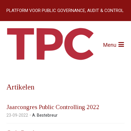
S
l
slogan:
PLATFORM VOOR PUBLIC GOVERNANCE, AUDIT & CONTROL
a
l
Home (EICPC)
i
Artikelen
n
k
Menu
Over TPC
s
o
Abonneren
v
e
r
Contact
J
Artikelen
u
m
p
Jaarcongres Public Controlling 2022
t
23-09-2022
A. Bestebreur
o
n
a