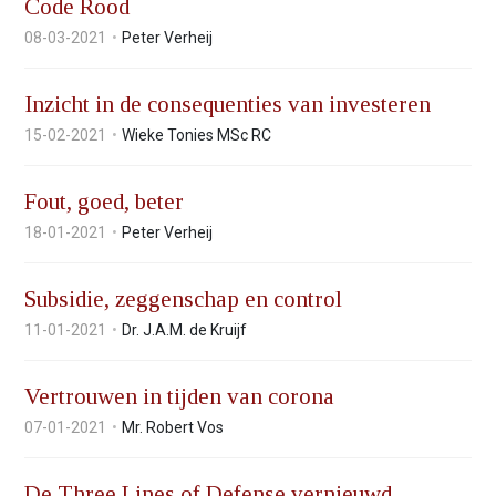
Code Rood
v
08-03-2021
Peter Verheij
i
g
a
Inzicht in de consequenties van investeren
t
15-02-2021
Wieke Tonies MSc RC
i
o
n
Fout, goed, beter
J
18-01-2021
Peter Verheij
u
m
p
Subsidie, zeggenschap en control
t
11-01-2021
Dr. J.A.M. de Kruijf
o
m
a
Vertrouwen in tijden van corona
i
07-01-2021
Mr. Robert Vos
n
c
o
De Three Lines of Defense vernieuwd