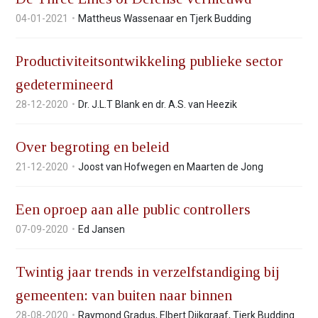
n
04-01-2021
Mattheus Wassenaar en Tjerk Budding
t
e
n
Productiviteitsontwikkeling publieke sector
t
gedetermineerd
28-12-2020
Dr. J.L.T Blank en dr. A.S. van Heezik
Over begroting en beleid
21-12-2020
Joost van Hofwegen en Maarten de Jong
Een oproep aan alle public controllers
07-09-2020
Ed Jansen
Twintig jaar trends in verzelfstandiging bij
gemeenten: van buiten naar binnen
28-08-2020
Raymond Gradus
,
Elbert Dijkgraaf
,
Tjerk Budding