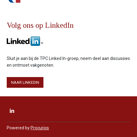
Volg ons op LinkedIn
Sluit je aan bij de TPC Linked In-groep, neem deel aan discussies
en ontmoet vakgenoten.
NAAR LINKEDIN
B
e
z
o
Powered by
Procurios
e
k