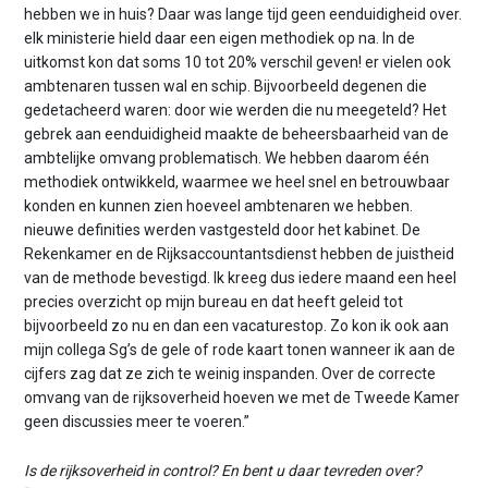
hebben we in huis? Daar was lange tijd geen eenduidigheid over.
elk ministerie hield daar een eigen methodiek op na. In de
uitkomst kon dat soms 10 tot 20% verschil geven! er vielen ook
ambtenaren tussen wal en schip. Bijvoorbeeld degenen die
gedetacheerd waren: door wie werden die nu meegeteld? Het
gebrek aan eenduidigheid maakte de beheersbaarheid van de
ambtelijke omvang problematisch. We hebben daarom één
methodiek ontwikkeld, waarmee we heel snel en betrouwbaar
konden en kunnen zien hoeveel ambtenaren we hebben.
nieuwe definities werden vastgesteld door het kabinet. De
Rekenkamer en de Rijksaccountantsdienst hebben de juistheid
van de methode bevestigd. Ik kreeg dus iedere maand een heel
precies overzicht op mijn bureau en dat heeft geleid tot
bijvoorbeeld zo nu en dan een vacaturestop. Zo kon ik ook aan
mijn collega Sg’s de gele of rode kaart tonen wanneer ik aan de
cijfers zag dat ze zich te weinig inspanden. Over de correcte
omvang van de rijksoverheid hoeven we met de Tweede Kamer
geen discussies meer te voeren.”
Is de rijksoverheid in control? En bent u daar tevreden over?