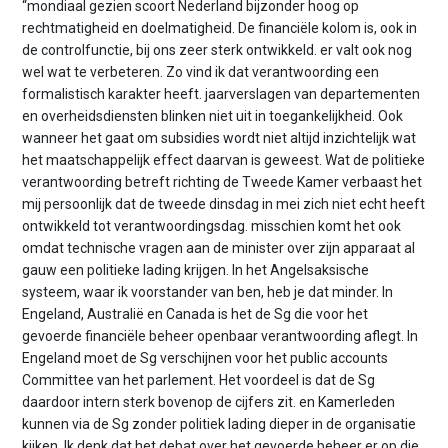
“mondiaal gezien scoort Nederland bijzonder hoog op
rechtmatigheid en doelmatigheid. De financiële kolom is, ook in
de controlfunctie, bij ons zeer sterk ontwikkeld. er valt ook nog
wel wat te verbeteren. Zo vind ik dat verantwoording een
formalistisch karakter heeft. jaarverslagen van departementen
en overheidsdiensten blinken niet uit in toegankelijkheid. Ook
wanneer het gaat om subsidies wordt niet altijd inzichtelijk wat
het maatschappelijk effect daarvan is geweest. Wat de politieke
verantwoording betreft richting de Tweede Kamer verbaast het
mij persoonlijk dat de tweede dinsdag in mei zich niet echt heeft
ontwikkeld tot verantwoordingsdag. misschien komt het ook
omdat technische vragen aan de minister over zijn apparaat al
gauw een politieke lading krijgen. In het Angelsaksische
systeem, waar ik voorstander van ben, heb je dat minder. In
Engeland, Australië en Canada is het de Sg die voor het
gevoerde financiële beheer openbaar verantwoording aflegt. In
Engeland moet de Sg verschijnen voor het public accounts
Committee van het parlement. Het voordeel is dat de Sg
daardoor intern sterk bovenop de cijfers zit. en Kamerleden
kunnen via de Sg zonder politiek lading dieper in de organisatie
kijken. Ik denk dat het debat over het gevoerde beheer er op die