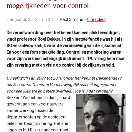
mogelijkheden voor control
v
i
g
1 augustus 2012 om 10:16
Paul Simons
0
reacties
a
t
De verantwoording over het beleid kan een stuk levendiger,
i
vindt professor Roel Bekker. In zijn laatste functie was hij als
o
SG verantwoordelijk voor de vernieuwing van de rijksdienst.
n
En voor een forse taakstelling. Control en monitoring waren
J
voor zijn werk een belangrijk instrument. TPC vroeg hem naar
u
zijn ervaring met en visie op control bij de rijksoverheid.
m
p
U heeft zich van 2007 tot 2010 onder het kabinet Balkenende IV
t
als Secretaris-Generaal Vernieuwing Rijksdienst ingespannen
o
voor een kleinere en betere overheid. Hoe is u dat vergaan?
m
Bekker: “We hebben in die tijd hard
a
gewerkt aan een veel nauwere
i
samenwerking tussen de
n
departementen op de gebieden
c
beleid én bedrijfsvoering. Het ene
o
logo van het Rijk is daar een mooi