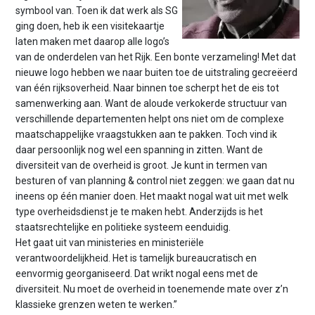
n
symbool van. Toen ik dat werk als SG
t
ging doen, heb ik een visitekaartje
e
laten maken met daarop alle logo’s
n
van de onderdelen van het Rijk. Een bonte verzameling! Met dat
t
nieuwe logo hebben we naar buiten toe de uitstraling gecreëerd
van één rijksoverheid. Naar binnen toe scherpt het de eis tot
samenwerking aan. Want de aloude verkokerde structuur van
verschillende departementen helpt ons niet om de complexe
maatschappelijke vraagstukken aan te pakken. Toch vind ik
daar persoonlijk nog wel een spanning in zitten. Want de
diversiteit van de overheid is groot. Je kunt in termen van
besturen of van planning & control niet zeggen: we gaan dat nu
ineens op één manier doen. Het maakt nogal wat uit met welk
type overheidsdienst je te maken hebt. Anderzijds is het
staatsrechtelijke en politieke systeem eenduidig.
Het gaat uit van ministeries en ministeriële
verantwoordelijkheid. Het is tamelijk bureaucratisch en
eenvormig georganiseerd. Dat wrikt nogal eens met de
diversiteit. Nu moet de overheid in toenemende mate over z’n
klassieke grenzen weten te werken.”