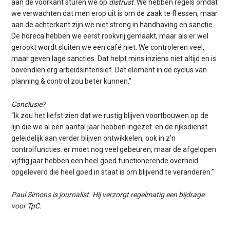
aan de voorkant sturen we op
distrust
. We hebben regels omdat
we verwachten dat men erop uit is om de zaak te fl essen, maar
aan de achterkant zijn we niet streng in handhaving en sanctie.
De horeca hebben we eerst rookvrij gemaakt, maar als er wel
gerookt wordt sluiten we een café niet. We controleren veel,
maar geven lage sancties. Dat helpt mins inziens niet altijd en is
bovendien erg arbeidsintensief. Dat element in de cyclus van
planning & control zou beter kunnen.”
Conclusie?
“Ik zou het liefst zien dat we rustig blijven voortbouwen op de
lijn die we al een aantal jaar hebben ingezet. en de rijksdienst
geleidelijk aan verder blijven ontwikkelen, ook in z’n
controlfuncties. er moet nog veel gebeuren, maar de afgelopen
vijftig jaar hebben een heel goed functionerende overheid
opgeleverd die heel goed in staat is om blijvend te veranderen.”
Paul Simons is journalist. Hij verzorgt regelmatig een bijdrage
voor TpC.