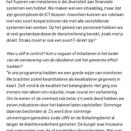
het fuseren van ministeries is die diversiteit aan financiële
systemen een hobbel. We maken wel een inhaalslag, maar dat
zijn gecompliceerde ICT-klussen. misschien kunnen we volstaan
met een soort koepel erboven die met alle verschillende
systemen kan werken. Op het gebied van personeel hebben we
al veel gestandaardiseerde dienstverlening bereikt, zoals met p-
direkt. Straks moet er ook een soort F-direkt zijn.”
Was u zelf in control? Kon u nagaan of initiatieven in het kader
van de vernieuwing van de rijksdienst ook het gewenste effect
hadden?
“In ons programma hadden we een goede wijze van monitoren.
We brachten zowel kwantitatieve als kwalitatieve gegevens in
kaart. Zelf vond ik de kwaliteit het belangrijkste. Het ging ons
immers niet alleen om reductie, maar vooral om verbetering.
Om te weten of de overheid ook beter z’n werk deed hebben we
zeven indicatoren door het kabinet laten vaststellen. Sommige
daarvan bestonden al. Zo werd door sommige
uitvoeringsorganisaties zoals uWV en de Belastingdienst al
langer de klanttevredenheid gemeten. De burger was trouwens
niet ontevreden over de afzonderlijke rijksonderdelen. Wel over