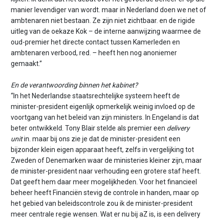
manier levendiger van wordt. maar in Nederland doen we net of
ambtenaren niet bestaan. Ze zijn niet zichtbaar. en de rigide
uitleg van de oekaze Kok – de interne aanwijzing waarmee de
oud-premier het directe contact tussen Kamerleden en
ambtenaren verbood, red. – heeft hen nog anoniemer
gemaakt.”
En de verantwoording binnen het kabinet?
“In het Nederlandse staatsrechtelijke systeem heeft de
minister-president eigenlijk opmerkelijk weinig invloed op de
voortgang van het beleid van zijn ministers. In Engeland is dat
beter ontwikkeld. Tony Blair stelde als premier een
delivery
unit
in. maar bij ons zie je dat de minister-president een
bijzonder klein eigen apparaat heeft, zelfs in vergelijking tot
Zweden of Denemarken waar de ministeries kleiner zijn, maar
de minister-president naar verhouding een grotere staf heeft.
Dat geeft hem daar meer mogelijkheden. Voor het financieel
beheer heeft Financiën stevig de controle in handen, maar op
het gebied van beleidscontrole zou ik de minister-president
meer centrale regie wensen. Wat er nu bij aZ is, is een delivery