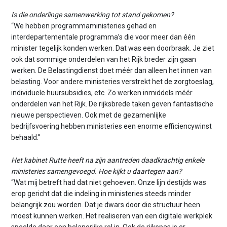
Is die onderlinge samenwerking tot stand gekomen?
“We hebben programmaministeries gehad en
interdepartementale programma’s die voor meer dan één
minister tegelijk konden werken. Dat was een doorbraak. Je ziet
ook dat sommige onderdelen van het Rijk breder zijn gaan
werken. De Belastingdienst doet méér dan alleen het innen van
belasting. Voor andere ministeries verstrekt het de zorgtoeslag,
individuele huursubsidies, etc. Zo werken inmiddels méér
onderdelen van het Rijk. De rijksbrede taken geven fantastische
nieuwe perspectieven. Ook met de gezamenlijke
bedrijfsvoering hebben ministeries een enorme efficiencywinst
behaald.”
Het kabinet Rutte heeft na zijn aantreden daadkrachtig enkele
ministeries samengevoegd. Hoe kijkt u daartegen aan?
“Wat mij betreft had dat niet gehoeven. Onze lijn destijds was
erop gericht dat die indeling in ministeries steeds minder
belangrijk zou worden. Dat je dwars door die structuur heen
moest kunnen werken. Het realiseren van een digitale werkplek
speelde daar een belangrijke rol in. Ook de rijkspas is er