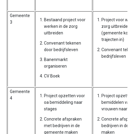
Gemeente
Bestaand project voor
Project voor werk
3
werken in de zorg
zorg uitbreiden
uitbreiden
(gemeente koop
trajecten in)
Convenant tekenen
door bedrijfsleven
Convenant teken
bedrijfsleven
Banenmarkt
organiseren
CV Boek
Gemeente
Project opzetten voor
Project opzetten
4
oa bemiddeling naar
bemiddelen van 
stages
vrouwen naar st
Concrete afspraken
Concrete afspra
met bedrijven in de
bedrijven in de 
gemeente maken
maken