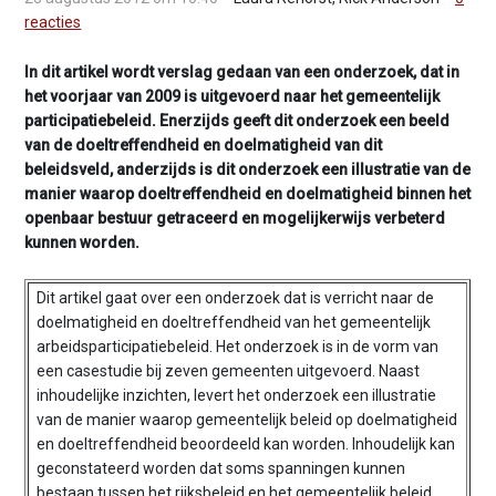
v
reacties
i
g
In dit artikel wordt verslag gedaan van een onderzoek, dat in
a
het voorjaar van 2009 is uitgevoerd naar het gemeentelijk
t
participatiebeleid. Enerzijds geeft dit onderzoek een beeld
i
van de doeltreffendheid en doelmatigheid van dit
o
beleidsveld, anderzijds is dit onderzoek een illustratie van de
n
manier waarop doeltreffendheid en doelmatigheid binnen het
J
openbaar bestuur getraceerd en mogelijkerwijs verbeterd
u
kunnen worden.
m
p
Dit artikel gaat over een onderzoek dat is verricht naar de
t
doelmatigheid en doeltreffendheid van het gemeentelijk
o
arbeidsparticipatiebeleid. Het onderzoek is in de vorm van
m
een casestudie bij zeven gemeenten uitgevoerd. Naast
a
inhoudelijke inzichten, levert het onderzoek een illustratie
i
van de manier waarop gemeentelijk beleid op doelmatigheid
n
en doeltreffendheid beoordeeld kan worden. Inhoudelijk kan
c
geconstateerd worden dat soms spanningen kunnen
o
bestaan tussen het rijksbeleid en het gemeentelijk beleid,