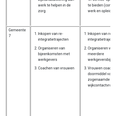
werk te helpen in de
te bieden (combi
zorg
werk en opleidin
Gemeente
Inkopen van re-
Inkopen van re-
7
integratietrajecten
integratietraject
Organiseren van
Organiseren van
bijeenkomsten met
meerdere
werkgevers
werkgeversbije
Coachen van vrouwen
Vrouwen coache
doormiddel van
zogenaamde
wijkcontactvrou