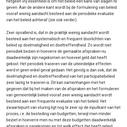
hetgeen vrij essentieel is om het beleid een kans van slagen te
geven. Aan de andere kant wordt bij de formulering van beleid
vooraf weinig aandacht besteed aan de periodieke evaluatie
van het beleid achteraf (zie ook verder).
Zeer opvallend is, dat in de praktijk weinig aandacht wordt
besteed aan het systematisch en frequent doorlichten van
beleid op doelmatigheid en doeltreffendheid. Zo wordt niet
periodiek bezien in hoeverre de gemaakte afspraken nu
daadwerkelijk zijn nagekomen en hoeveel geld dat heeft
gekost. Het periodiek traceren van de uiteindelijke effecten
werd in geen enkel geval gedaan. Het gevolg is dan ook, dat de
doelmatigheid en doeltreffendheid van het participatiebeleid
zeer lastig te traceren is. Dit kan samenhangen met het
gegeven dat bij het maken van de afspraken en het formuleren
van gemeentelijk beleid vooraf zeer weinig aandacht wordt
besteed aan een frequente evaluatie van het beleid. Het
zwaartepunt van sturing ligt nog te zeer op de inputkant van het
proces, i.e. de besteding van budgetten, terwijl men minder
beziet in hoeverre men nu met deze budgetten daadwerkelijk
afspraken is nagekomen en tot welk effect dat heeft geleid.