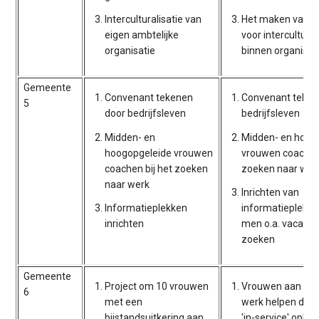
Interculturalisatie van
Het maken van e
eigen ambtelijke
voor intercultural
organisatie
binnen organisat
Gemeente
Convenant tekenen
Convenant teken
5
door bedrijfsleven
bedrijfsleven
Midden- en
Midden- en hoog
hoogopgeleide vrouwen
vrouwen coachen 
coachen bij het zoeken
zoeken naar wer
naar werk
Inrichten van
Informatieplekken
informatieplekk
inrichten
men o.a. vacatur
zoeken
Gemeente
Project om 10 vrouwen
Vrouwen aan bet
6
met een
werk helpen door
bijstandsuitkering aan
'in-service' oplei