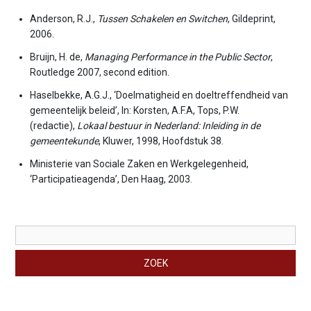
Anderson, R.J.,
Tussen Schakelen en Switchen
, Gildeprint,
2006.
Bruijn, H. de,
Managing Performance in the Public Sector
,
Routledge 2007, second edition.
Haselbekke, A.G.J., ‘Doelmatigheid en doeltreffendheid van
gemeentelijk beleid’, In: Korsten, A.F.A, Tops, P.W.
(redactie),
Lokaal bestuur in Nederland: Inleiding in de
gemeentekunde
, Kluwer, 1998, Hoofdstuk 38.
Ministerie van Sociale Zaken en Werkgelegenheid,
‘Participatieagenda’, Den Haag, 2003.
Zoekveld
ZOEK