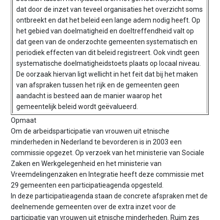
n
dat door de inzet van teveel organisaties het overzicht soms
t
ontbreekt en dat het beleid een lange adem nodig heeft. Op
e
het gebied van doelmatigheid en doeltreffendheid valt op
n
dat geen van de onderzochte gemeenten systematisch en
t
periodiek effecten van dit beleid registreert. Ook vindt geen
systematische doelmatigheidstoets plaats op locaal niveau.
De oorzaak hiervan ligt wellicht in het feit dat bij het maken
van afspraken tussen het rijk en de gemeenten geen
aandacht is besteed aan de manier waarop het
gemeentelijk beleid wordt geëvalueerd.
Opmaat
Om de arbeidsparticipatie van vrouwen uit etnische
minderheden in Nederland te bevorderen is in 2003 een
commissie opgezet. Op verzoek van het ministerie van Sociale
Zaken en Werkgelegenheid en het ministerie van
Vreemdelingenzaken en Integratie heeft deze commissie met
29 gemeenten een participatieagenda opgesteld.
In deze participatieagenda staan de concrete afspraken met de
deelnemende gemeenten over de extra inzet voor de
participatie van vrouwen uit etnische minderheden. Ruim zes