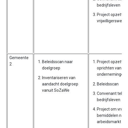
bedrijfsleven
Project opzetten 
vrijwilligerswerk
Gemeente
Beleidsscan naar
Project opzetten
2
doelgroep
oprichten van
ondernemingen
Inventariseren van
aandacht doelgroep
Beleidsscan
vanuit SoZaWe
Convenant teken
bedrijfsleven
Project om vrou
bemiddelen naar
arbeidsmarkt