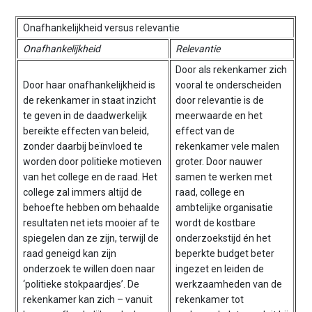
Onafhankelijkheid versus relevantie
Onafhankelijkheid
Relevantie
Door als rekenkamer zich
Door haar onafhankelijkheid is
vooral te onderscheiden
de rekenkamer in staat inzicht
door relevantie is de
te geven in de daadwerkelijk
meerwaarde en het
bereikte effecten van beleid,
effect van de
zonder daarbij beïnvloed te
rekenkamer vele malen
worden door politieke motieven
groter. Door nauwer
van het college en de raad. Het
samen te werken met
college zal immers altijd de
raad, college en
behoefte hebben om behaalde
ambtelijke organisatie
resultaten net iets mooier af te
wordt de kostbare
spiegelen dan ze zijn, terwijl de
onderzoekstijd én het
raad geneigd kan zijn
beperkte budget beter
onderzoek te willen doen naar
ingezet en leiden de
‘politieke stokpaardjes’. De
werkzaamheden van de
rekenkamer kan zich – vanuit
rekenkamer tot