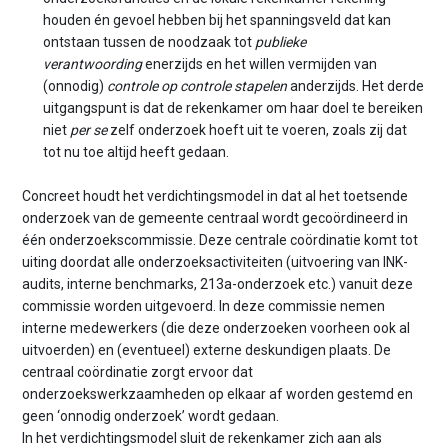
houden én gevoel hebben bij het spanningsveld dat kan
ontstaan tussen de noodzaak tot
publieke
verantwoording
enerzijds en het willen vermijden van
(onnodig)
controle op controle stapelen
anderzijds. Het derde
uitgangspunt is dat de rekenkamer om haar doel te bereiken
niet
per se
zelf onderzoek hoeft uit te voeren, zoals zij dat
tot nu toe altijd heeft gedaan.
Concreet houdt het verdichtingsmodel in dat al het toetsende
onderzoek van de gemeente centraal wordt gecoördineerd in
één onderzoekscommissie. Deze centrale coördinatie komt tot
uiting doordat alle onderzoeksactiviteiten (uitvoering van INK-
audits, interne benchmarks, 213a-onderzoek etc.) vanuit deze
commissie worden uitgevoerd. In deze commissie nemen
interne medewerkers (die deze onderzoeken voorheen ook al
uitvoerden) en (eventueel) externe deskundigen plaats. De
centraal coördinatie zorgt ervoor dat
onderzoekswerkzaamheden op elkaar af worden gestemd en
geen ‘onnodig onderzoek’ wordt gedaan.
In het verdichtingsmodel sluit de rekenkamer zich aan als