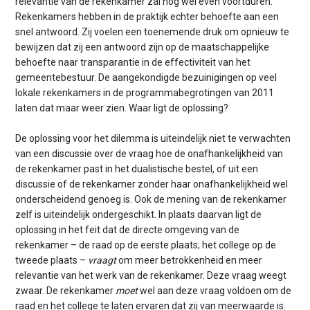
relevantie van de rekenkamer zal nog wel even voortduren.
Rekenkamers hebben in de praktijk echter behoefte aan een
snel antwoord. Zij voelen een toenemende druk om opnieuw te
bewijzen dat zij een antwoord zijn op de maatschappelijke
behoefte naar transparantie in de effectiviteit van het
gemeentebestuur. De aangekondigde bezuinigingen op veel
lokale rekenkamers in de programmabegrotingen van 2011
laten dat maar weer zien. Waar ligt de oplossing?
De oplossing voor het dilemma is uiteindelijk niet te verwachten
van een discussie over de vraag hoe de onafhankelijkheid van
de rekenkamer past in het dualistische bestel, of uit een
discussie of de rekenkamer zonder haar onafhankelijkheid wel
onderscheidend genoeg is. Ook de mening van de rekenkamer
zelf is uiteindelijk ondergeschikt. In plaats daarvan ligt de
oplossing in het feit dat de directe omgeving van de
rekenkamer – de raad op de eerste plaats; het college op de
tweede plaats –
vraagt
om meer betrokkenheid en meer
relevantie van het werk van de rekenkamer. Deze vraag weegt
zwaar. De rekenkamer
moet
wel aan deze vraag voldoen om de
raad en het college te laten ervaren dat zij van meerwaarde is.