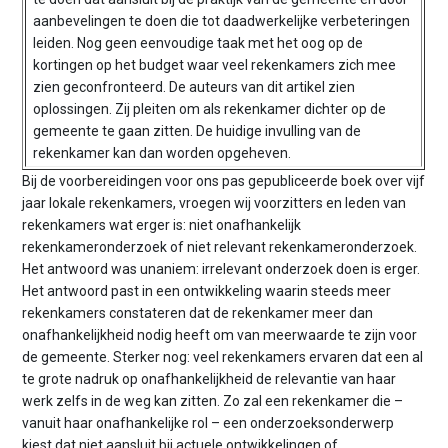
n
aanbevelingen te doen die tot daadwerkelijke verbeteringen
t
leiden. Nog geen eenvoudige taak met het oog op de
e
kortingen op het budget waar veel rekenkamers zich mee
n
zien geconfronteerd. De auteurs van dit artikel zien
t
oplossingen. Zij pleiten om als rekenkamer dichter op de
gemeente te gaan zitten. De huidige invulling van de
rekenkamer kan dan worden opgeheven.
Bij de voorbereidingen voor ons pas gepubliceerde boek over vijf
jaar lokale rekenkamers, vroegen wij voorzitters en leden van
rekenkamers wat erger is: niet onafhankelijk
rekenkameronderzoek of niet relevant rekenkameronderzoek.
Het antwoord was unaniem: irrelevant onderzoek doen is erger.
Het antwoord past in een ontwikkeling waarin steeds meer
rekenkamers constateren dat de rekenkamer meer dan
onafhankelijkheid nodig heeft om van meerwaarde te zijn voor
de gemeente. Sterker nog: veel rekenkamers ervaren dat een al
te grote nadruk op onafhankelijkheid de relevantie van haar
werk zelfs in de weg kan zitten. Zo zal een rekenkamer die –
vanuit haar onafhankelijke rol – een onderzoeksonderwerp
kiest dat niet aansluit bij actuele ontwikkelingen of