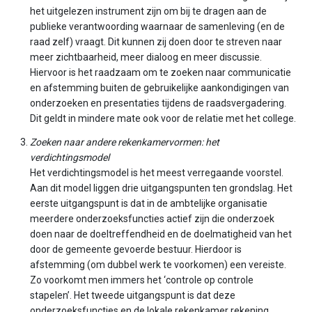
het uitgelezen instrument zijn om bij te dragen aan de
publieke verantwoording waarnaar de samenleving (en de
raad zelf) vraagt. Dit kunnen zij doen door te streven naar
meer zichtbaarheid, meer dialoog en meer discussie.
Hiervoor is het raadzaam om te zoeken naar communicatie
en afstemming buiten de gebruikelijke aankondigingen van
onderzoeken en presentaties tijdens de raadsvergadering.
Dit geldt in mindere mate ook voor de relatie met het college.
Zoeken naar andere rekenkamervormen: het
verdichtingsmodel
Het verdichtingsmodel is het meest verregaande voorstel.
Aan dit model liggen drie uitgangspunten ten grondslag. Het
eerste uitgangspunt is dat in de ambtelijke organisatie
meerdere onderzoeksfuncties actief zijn die onderzoek
doen naar de doeltreffendheid en de doelmatigheid van het
door de gemeente gevoerde bestuur. Hierdoor is
afstemming (om dubbel werk te voorkomen) een vereiste.
Zo voorkomt men immers het ‘controle op controle
stapelen’. Het tweede uitgangspunt is dat deze
onderzoeksfuncties en de lokale rekenkamer rekening