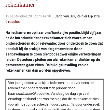
rekenkamer
v
i
g
19 september 2012 om 14:30
Carlo van Dijk
,
Reinier Dijkstra
a
0
reacties
t
i
Na het hameren op haar onafhankelijke positie, blijkt vijf jaar
o
na de introductie dat de rekenkamer zich vooral moet
n
onderscheiden door relevantie; door onderzoek te doen dat
J
aansluit bij de praktijk van de gemeente en door
u
aanbevelingen te doen die tot daadwerkelijke verbeteringen
m
leiden. De auteurs pleiten om als rekenkamer dichter op de
p
gemeente te gaan zitten. De huidige invulling van de
t
rekenkamer kan dan worden opgeheven.
o
m
Vier jaar geleden was bijna iedereen het erover eens: de
a
rekenkamer onderscheidt zich primair door
i
haar
onafhankelijke
positie. Vandaag de dag zijn veel
n
ervaringsdeskundigen van mening dat de rekenkamer zich
c
vooral moet onderscheiden door
relevantie
; door onderzoek
o
te doen dat aansluit bij de praktijk van de gemeente en door