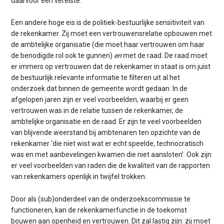
daarvoor een vereiste.
Een andere hoge eis is de politiek-bestuurlijke sensitiviteit van
de rekenkamer. Zij moet een vertrouwensrelatie opbouwen met
de ambtelijke organisatie (die moet haar vertrouwen om haar
de benodigde rol ook te gunnen)
en
met de raad. De raad moet
er immers op vertrouwen dat de rekenkamer in staat is om juist
de bestuurlijk relevante informatie te filteren uit al het
onderzoek dat binnen de gemeente wordt gedaan. In de
afgelopen jaren zijn er veel voorbeelden, waarbij er geen
vertrouwen was in de relatie tussen de rekenkamer, de
ambtelijke organisatie en de raad. Er zijn te veel voorbeelden
van blijvende weerstand bij ambtenaren ten opzichte van de
rekenkamer ‘die niet wist wat er echt speelde, technocratisch
was en met aanbevelingen kwamen die niet aansloten’. Ook zijn
er veel voorbeelden van raden die de kwaliteit van de rapporten
van rekenkamers openlijk in twijfel trokken.
Door als (sub)onderdeel van de onderzoekscommissie te
functioneren, kan de rekenkamerfunctie in de toekomst
bouwen aan openheid en vertrouwen. Dit zal lastig zijn: zij moet