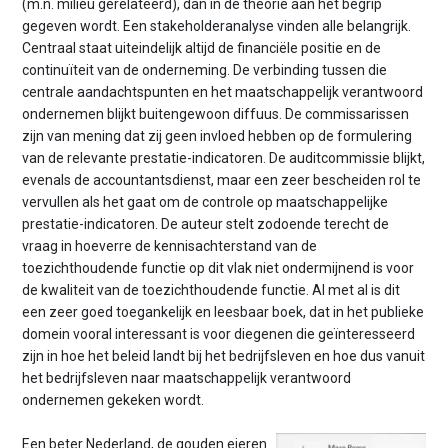
(m.n. milieu gerelateerd), dan in de theorie aan het begrip
gegeven wordt. Een stakeholderanalyse vinden alle belangrijk.
Centraal staat uiteindelijk altijd de financiële positie en de
continuïteit van de onderneming. De verbinding tussen die
centrale aandachtspunten en het maatschappelijk verantwoord
ondernemen blijkt buitengewoon diffuus. De commissarissen
zijn van mening dat zij geen invloed hebben op de formulering
van de relevante prestatie-indicatoren. De auditcommissie blijkt,
evenals de accountantsdienst, maar een zeer bescheiden rol te
vervullen als het gaat om de controle op maatschappelijke
prestatie-indicatoren. De auteur stelt zodoende terecht de
vraag in hoeverre de kennisachterstand van de
toezichthoudende functie op dit vlak niet ondermijnend is voor
de kwaliteit van de toezichthoudende functie. Al met al is dit
een zeer goed toegankelijk en leesbaar boek, dat in het publieke
domein vooral interessant is voor diegenen die geïnteresseerd
zijn in hoe het beleid landt bij het bedrijfsleven en hoe dus vanuit
het bedrijfsleven naar maatschappelijk verantwoord
ondernemen gekeken wordt.
Een beter Nederland, de gouden eieren