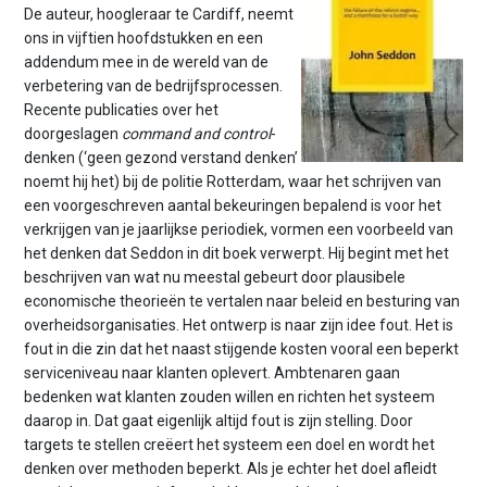
n
De auteur, hoogleraar te Cardiff, neemt
t
ons in vijftien hoofdstukken en een
e
addendum mee in de wereld van de
n
verbetering van de bedrijfsprocessen.
t
Recente publicaties over het
doorgeslagen
command and control
-
denken (‘geen gezond verstand denken’
noemt hij het) bij de politie Rotterdam, waar het schrijven van
een voorgeschreven aantal bekeuringen bepalend is voor het
verkrijgen van je jaarlijkse periodiek, vormen een voorbeeld van
het denken dat Seddon in dit boek verwerpt. Hij begint met het
beschrijven van wat nu meestal gebeurt door plausibele
economische theorieën te vertalen naar beleid en besturing van
overheidsorganisaties. Het ontwerp is naar zijn idee fout. Het is
fout in die zin dat het naast stijgende kosten vooral een beperkt
serviceniveau naar klanten oplevert. Ambtenaren gaan
bedenken wat klanten zouden willen en richten het systeem
daarop in. Dat gaat eigenlijk altijd fout is zijn stelling. Door
targets te stellen creëert het systeem een doel en wordt het
denken over methoden beperkt. Als je echter het doel afleidt