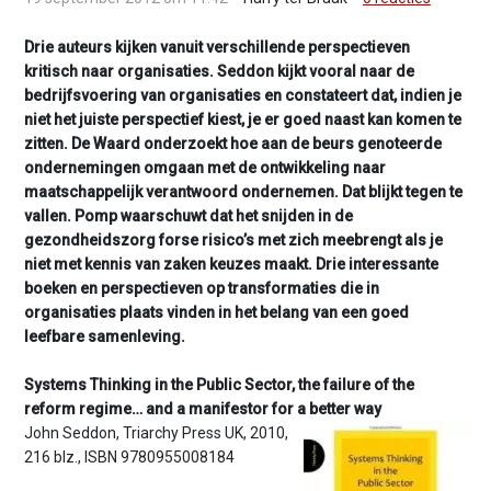
v
i
Drie auteurs kijken vanuit verschillende perspectieven
g
kritisch naar organisaties. Seddon kijkt vooral naar de
a
bedrijfsvoering van organisaties en constateert dat, indien je
t
niet het juiste perspectief kiest, je er goed naast kan komen te
i
zitten. De Waard onderzoekt hoe aan de beurs genoteerde
o
ondernemingen omgaan met de ontwikkeling naar
n
maatschappelijk verantwoord ondernemen. Dat blijkt tegen te
J
vallen. Pomp waarschuwt dat het snijden in de
u
gezondheidszorg forse risico’s met zich meebrengt als je
m
niet met kennis van zaken keuzes maakt. Drie interessante
p
boeken en perspectieven op transformaties die in
t
organisaties plaats vinden in het belang van een goed
o
leefbare samenleving.
m
a
Systems Thinking in the Public Sector, the failure of the
i
reform regime… and a manifestor for a better way
n
John Seddon, Triarchy Press UK, 2010,
c
216 blz., ISBN 9780955008184
o