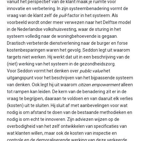
vanuit het perspectief van de klant maak je ruimte voor
innovatie en verbetering. In zijn systeembenadering vormt de
vraag van de klant zelf de
pull
-factor in het systeem. Als
voorbeeld wordt onder meer verwezen naar het Delftse model
in de Nederlandse volkshuisvesting, waar de sturing in het
systeem volledig naar de woningbehoevende is gegaan.
Drastisch verbeterde dienstverlening naar de burger en forse
kostenbesparingen waren het gevolg. Seddon legt uit waarom
targets niet werken. Hij werkt dat uit in een beschrijving van de
(niet) werking van het systeem in de gezondheidszorg.
Voor Seddon vormt het denken over
public value
het
uitgangspunt voor het beschrijven van het bijpassende systeem
van denken. Ook legt hij uit waarom
citizen empowerment
alleen
tot rampen kan leiden. De kern van de benadering zit er in de
vraag te begrijpen, daaraan te voldoen en van daaruit elk verlies
(kosten) uit te sluiten. Hij sluit af met aanbevelingen voor wat
nodig is om afstand te doen van de bestaande methodieken en
nodig is om echt te innoveren. Zijn adviezen wijzen op de
overbodigheid van het zelf ontwikkelen van specificaties van
wat klanten willen, maar ook de kosten van inspectie en
controle en de demoraliserende werking van deze verkeerde