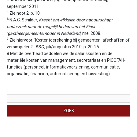
september 2011.
5
Zie noot 2, p. 10.
6
N.A.C. Schilder,
Kracht ontwikkelen door nabuurschap:
onderzoek naar de mogelijkheden van het Finse
‘gastheergemeentemodel’ in Nederland
, mei 2008.
7
Zie hiervoor: ‘Kostentoerekening bij gemeenten: afschaffen of
versimpelen?’,
B&G
, juli/augustus 2010, p. 20-25
8 Met de overhead bedoelen we de salariskosten en de
materiële kosten van management, secretariaat en PICOFAH-
functies (personeel, informatievoorziening, communicatie,
organisatie, financiën, automatisering en huisvesting).
Zoekveld
ZOEK