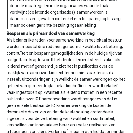
n
door de maatregelen in de organisaties waar de taak
t
verdwijnt (de latende organisaties). samenwerken is
e
daarom in veel gevallen niet enkel een besparingsoplossing,
n
maar ook een gerichte bezuinigingsaanleiding.
t
Besparen als primair doel van samenwerking
Als belangrijke reden voor samenwerking in het lokaal bestuur
worden meestal drie redenen genoemd: kwaliteitsverbetering,
continuïteit en besparingsmogelijkheden. In de huidige tijd van
budgettaire krapte wordt het derde element steeds vaker als
leidend motief genoemd. je ziet het in publicaties over de
praktijk van samenwerking echter nog niet vaak terug als
insteek. uitzonderingen zijn wellicht de samenwerkingen op het
gebied van gemeentelijke belastingheffing. er wordt relatief
vaak ingestoken op kwaliteit als leidend motief. In een recente
publicatie over ICT-samenwerking wordt aangegeven dat in
geen enkele bestaande ICT-samenwerking de kosten de
dominante driver zijn en dat de kostendaling grotendeels
ingezet is voor de verbetering van kwaliteit en continuïteit,
versnelling van innovatie en beter en sneller realiseren van
1
uitdagingen van dienstverlening.
maar in een tijd dat er minder