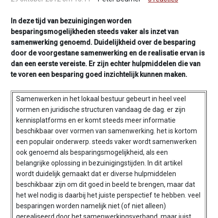
v
i
In deze tijd van bezuinigingen worden
g
besparingsmogelijkheden steeds vaker als inzet van
a
samenwerking genoemd. Duidelijkheid over de besparing
t
door de voorgestane samenwerking en de realisatie ervan is
i
dan een eerste vereiste. Er zijn echter hulpmiddelen die van
o
te voren een besparing goed inzichtelijk kunnen maken.
n
J
Samenwerken in het lokaal bestuur gebeurt in heel veel
u
vormen en juridische structuren vandaag de dag. er zijn
m
kennisplatforms en er komt steeds meer informatie
p
beschikbaar over vormen van samenwerking. het is kortom
t
een populair onderwerp. steeds vaker wordt samenwerken
o
ook genoemd als besparingsmogelijkheid, als een
m
belangrijke oplossing in bezuinigingstijden. In dit artikel
a
wordt duidelijk gemaakt dat er diverse hulpmiddelen
i
beschikbaar zijn om dit goed in beeld te brengen, maar dat
n
het wel nodig is daarbij het juiste perspectief te hebben. veel
c
besparingen worden namelijk niet (of niet alleen)
o
gerealiseerd door het samenwerkingsverband, maar juist