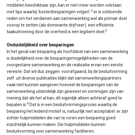
middelen beschikbaar zijn, kan er niet meer worden volstaan
2
met tips waarbij ‘kostenbesparingen volgen’.
er is voldoende
reden om het verdienen aan samenwerking wel als primair doel
voorop te zetten (als dominante drijfveer). een efficiënte
3
taakuitvoering door de overheid is een legitiem doel.
Onduidelijkheid over besparingen
In het geval van besparing als hoofddoel van een samenwerking
is duidelijkheid over de besparingsmogelijkheden van de
voorgestane samenwerking en de realisatie ervan een eerste
vereiste. Dat wil dus zeggen: voorafgaand, bij de besluitvorming
zelf. uit diverse publicaties blijkt dat samenwerkingspartners
vaak niet kunnen aangeven hoeveel de besparingen van de
samenwerking uiteindelijk zijn geweest en sommigen zijn van
mening dat als het al kan, dit eigenlijk alleen achteraf goed te
4
bepalen is.
Dat is in een besluitvormingsproces waarbij de
besparing het leidend motief is, natuurlijk niet acceptabel. er zijn
echter hulpmiddelen die van te voren een besparing goed
inzichtelijk kunnen maken. Die hulpmiddelen kunnen
besluitvorming over samenwerking faciliteren.