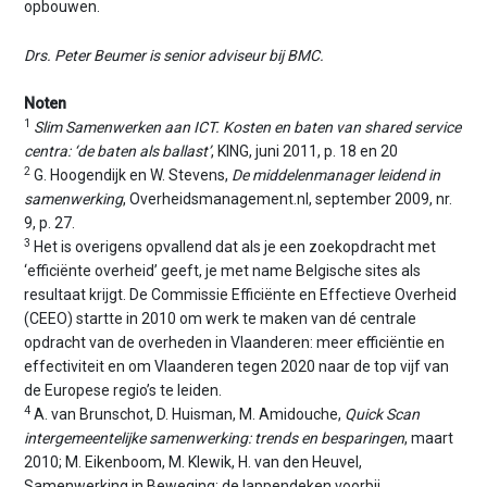
opbouwen.
Drs. Peter Beumer is senior adviseur bij BMC.
Noten
1
Slim Samenwerken aan ICT. Kosten en baten van shared service
centra: ‘de baten als ballast’
, KING, juni 2011, p. 18 en 20
2
G. Hoogendijk en W. Stevens,
De middelenmanager leidend in
samenwerking
, Overheidsmanagement.nl, september 2009, nr.
9, p. 27.
3
Het is overigens opvallend dat als je een zoekopdracht met
‘efficiënte overheid’ geeft, je met name Belgische sites als
resultaat krijgt. De Commissie Efficiënte en Effectieve Overheid
(CEEO) startte in 2010 om werk te maken van dé centrale
opdracht van de overheden in Vlaanderen: meer efficiëntie en
effectiviteit en om Vlaanderen tegen 2020 naar de top vijf van
de Europese regio’s te leiden.
4
A. van Brunschot, D. Huisman, M. Amidouche,
Quick Scan
intergemeentelijke samenwerking: trends en besparingen
, maart
2010; M. Eikenboom, M. Klewik, H. van den Heuvel,
Samenwerking in Beweging: de lappendeken voorbij,