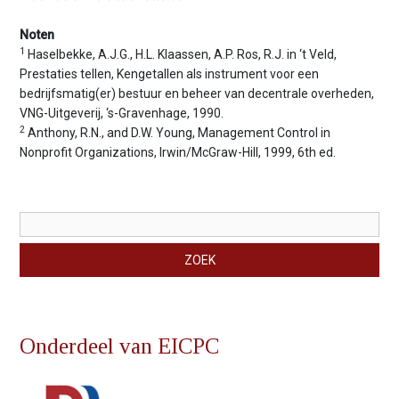
Noten
1
Haselbekke, A.J.G., H.L. Klaassen, A.P. Ros, R.J. in ‘t Veld,
Prestaties tellen, Kengetallen als instrument voor een
bedrijfsmatig(er) bestuur en beheer van decentrale overheden,
VNG-Uitgeverij, ‘s-Gravenhage, 1990.
2
Anthony, R.N., and D.W. Young, Management Control in
Nonprofit Organizations, Irwin/McGraw-Hill, 1999, 6th ed.
Zoekveld
ZOEK
Onderdeel van EICPC