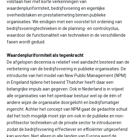
volstaan hier met korte verkenningen van
waardenpluriformiteit, bedrijfsvoering en eigenlijke
overheidstaken en prestatiemeting binnen publieke
organisaties. We eindigen met een voorstel tot ordening van
bedrijfsvoeringtechnieken in de planning- en controlcyclus,
waardoor de functionaliteit van technieken in de verschillende
fasen wordt geduid.
Waardenpluriformiteit als tegenkracht
De afgelopen decennia is relatief veel aandacht besteed aan de
verbetering van de bedrijfsvoering in publieke organisaties. De
introductie van het model van New Public Management (NPM)
in Engeland tijdens het bewind Thatcher heeft daar een
belangrijke impuls aan gegeven. Ook in Nederland is in vrijwel
alle organisaties van het openbaar bestuur wel op de één of
andere wijze de organisatie doorgelicht en bedrijfsmatiger
ingericht. Achter het concept van NPM gaat de gedachte schuil
dat het toch mogelijk moet zijn om ook in de publieke en non-
profitsector technieken uit de private sector te introduceren
zodat de bedrijfsvoering effectiever en efficiënter uitgeoefend
kan worden. Niet alleen in alle landen van Europa werd de