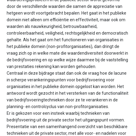
n
door de verschillende waarden die samen de appreciatie van
t
hetgeen wordt voortgebracht bepalen. Het gaat in het publieke
e
domein niet alleen om efficiëntie en effectiviteit, maar ook om
n
waarden als nauwkeurigheid, betrouwbaarheid,
t
controleerbaarheid, veiligheid, rechtsgelijkheid en democratisch
gehalte. Als het gaat om het functioneren van organisaties in
het publieke domein (non-profitorganisaties), dan dringt de
vraag zich op in welke mate die waardendiversiteit doorwerkt in
de bedrijfsvoering en op welke wijze daarmee bij de vaststelling
van prestaties rekening kan worden gehouden.
Centraal in deze bijdrage staat dan ook de vraag hoe de lacune
in scherpe verankeringspunten voor bedrijfsvoering voor
organisaties in het publieke domein opgelost kan worden. Het
antwoord wordt gezocht in het versterken van de functionaliteit
van bedrijfsvoeringtechnieken door ze te verankeren in de
planning- en controlcyclus van non-profitorganisaties.
Er is gekozen voor een insteek waarbij technieken van
bedrijfsvoering uit de private sector het uitgangspunt vormen.
Presentatie van een samenhangend overzicht van beschikbare
technieken uit de private sector, met alle voor- en nadelen voor