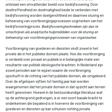
ontstaat een omvattender beeld voor bedrijfsvoering. Door
doeltreffendheid en doelmatigheid beide te verbinden met
bedrijfsvoering worden doelgerichtheid en daarmee sturing en
beheersing van voortbrengingsprocessen oogmerken van het
bedrijfsvoeringproces.
Bedrijfsvoeringtechnieken zijn dan te
omschrijven als analytische hulpmiddelen voor de sturing en
beheersing van voortbrengingsprocessen van organisaties
.
Voortbrenging van goederen en diensten vindt zowel in het
private als in het publieke domein plaats. Hoe die voortbrenging
is verdeeld over privaat en publiek is in belangrijke mate een
resultante van politiek ideologische krachten. In Nederland zijn
zowel perioden aan te wijzen waarin de voortbrenging
opschuift in de richting van het publieke domein, als omgekeerd.
Over de afgelopen vijftien tot twintig jaar kan worden
waargenomen dat het private domein in dat opzicht aan terrein
heeft gewonnen. Hoewel in de bestuurskundige literatuur wat
op de achtergrond gedrongen, is er een soort basale kracht te
onderkennen die bepalend is in hoeverre de voortbrenging van
goederen en diensten op kan schuiven richting private