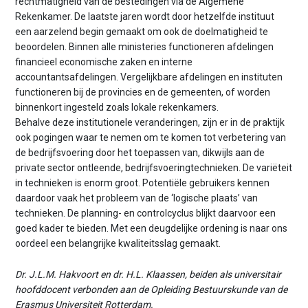
rechtmatigheid van de bestedingen via de Algemene
Rekenkamer. De laatste jaren wordt door hetzelfde instituut
een aarzelend begin gemaakt om ook de doelmatigheid te
beoordelen. Binnen alle ministeries functioneren afdelingen
financieel economische zaken en interne
accountantsafdelingen. Vergelijkbare afdelingen en instituten
functioneren bij de provincies en de gemeenten, of worden
binnenkort ingesteld zoals lokale rekenkamers.
Behalve deze institutionele veranderingen, zijn er in de praktijk
ook pogingen waar te nemen om te komen tot verbetering van
de bedrijfsvoering door het toepassen van, dikwijls aan de
private sector ontleende, bedrijfsvoeringtechnieken. De variëteit
in technieken is enorm groot. Potentiële gebruikers kennen
daardoor vaak het probleem van de ‘logische plaats’ van
technieken. De planning- en controlcyclus blijkt daarvoor een
goed kader te bieden. Met een deugdelijke ordening is naar ons
oordeel een belangrijke kwaliteitsslag gemaakt.
Dr. J.L.M. Hakvoort en dr. H.L. Klaassen, beiden als universitair
hoofddocent verbonden aan de Opleiding Bestuurskunde van de
Erasmus Universiteit Rotterdam.