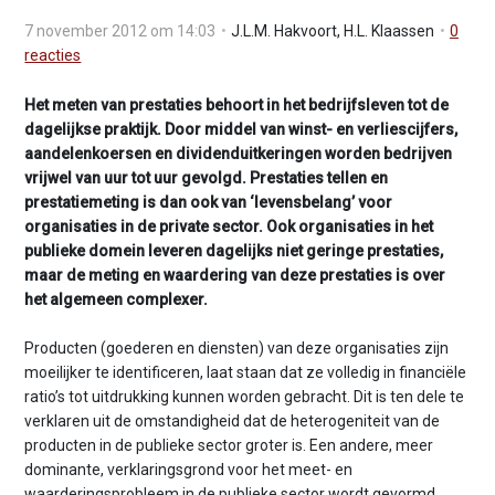
v
7 november 2012 om 14:03
J.L.M. Hakvoort
,
H.L. Klaassen
0
i
reacties
g
a
Het meten van prestaties behoort in het bedrijfsleven tot de
t
dagelijkse praktijk. Door middel van winst- en verliescijfers,
i
aandelenkoersen en dividenduitkeringen worden bedrijven
o
vrijwel van uur tot uur gevolgd. Prestaties tellen en
n
prestatiemeting is dan ook van ‘levensbelang’ voor
J
organisaties in de private sector. Ook organisaties in het
u
publieke domein leveren dagelijks niet geringe prestaties,
m
maar de meting en waardering van deze prestaties is over
p
het algemeen complexer.
t
o
Producten (goederen en diensten) van deze organisaties zijn
m
moeilijker te identificeren, laat staan dat ze volledig in financiële
a
ratio’s tot uitdrukking kunnen worden gebracht. Dit is ten dele te
i
verklaren uit de omstandigheid dat de heterogeniteit van de
n
producten in de publieke sector groter is. Een andere, meer
c
dominante, verklaringsgrond voor het meet- en
o
waarderingsprobleem in de publieke sector wordt gevormd