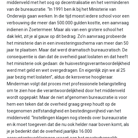
middenveld met het oog op decentralisatie en het verminderen
van de bureaucratie. “In 1991 ben ik bij het Ministerie van
Onderwijs gaan werken. In die tijd moest iedere school voor een
verbouwing die meer dan 500.000 gulden kostte, een aanvraag
indienen in Zoetermeer. Maar als van een grotere school het
dak lekt, zit je al gauw op dit bedrag. Zo’n aanvraag probeerde
het ministerie dan in een investeringsschema van meer dan 50
jaar te plaatsen. Maar dat werd dramatisch bureaucratisch. De
consequentie is dan dat de overheid gaat loslaten en dat heeft
het ministerie ook gedaan: de huisvestingsverantwoordelijkheid
werd met geld en wet overgedragen. En eigenlijk zijn we al 25
jaar bezig met loslaten”, aldus de kersverse hoogleraar.
Minderman volgt dat proces met professionele belangstelling
om te zien hoe die verantwoordelijkheid door het middenveld
wordt opgepakt. Maar de niet afgenomen bureaucratie is voor
hem een teken dat de overheid graag greep houdt op de
toegenomen zelfstandigheid en bestedingsvrijheid van het
middenveld. “Instellingen klagen nog steeds over bureaucratie
en ik moet toegeven dat die nu ook helder naar boven komt, als
je je bedenkt dat de overheid jaarlijks 16.000
accountantsverklaringen vraagt aan het maatschappelijk