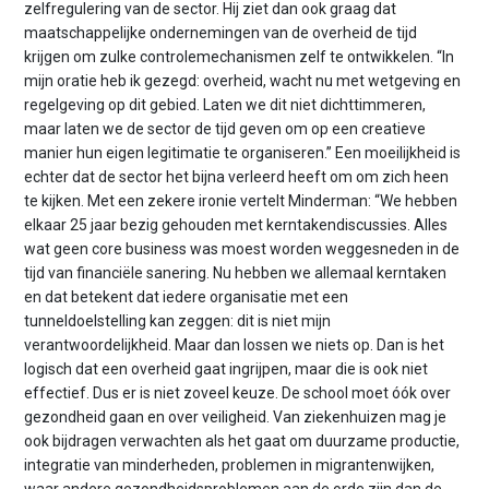
zelfregulering van de sector. Hij ziet dan ook graag dat
maatschappelijke ondernemingen van de overheid de tijd
krijgen om zulke controlemechanismen zelf te ontwikkelen. “In
mijn oratie heb ik gezegd: overheid, wacht nu met wetgeving en
regelgeving op dit gebied. Laten we dit niet dichttimmeren,
maar laten we de sector de tijd geven om op een creatieve
manier hun eigen legitimatie te organiseren.” Een moeilijkheid is
echter dat de sector het bijna verleerd heeft om om zich heen
te kijken. Met een zekere ironie vertelt Minderman: “We hebben
elkaar 25 jaar bezig gehouden met kerntakendiscussies. Alles
wat geen core business was moest worden weggesneden in de
tijd van financiële sanering. Nu hebben we allemaal kerntaken
en dat betekent dat iedere organisatie met een
tunneldoelstelling kan zeggen: dit is niet mijn
verantwoordelijkheid. Maar dan lossen we niets op. Dan is het
logisch dat een overheid gaat ingrijpen, maar die is ook niet
effectief. Dus er is niet zoveel keuze. De school moet óók over
gezondheid gaan en over veiligheid. Van ziekenhuizen mag je
ook bijdragen verwachten als het gaat om duurzame productie,
integratie van minderheden, problemen in migrantenwijken,