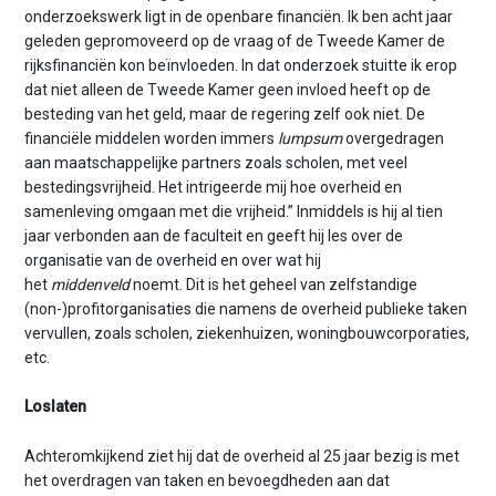
n
onderzoekswerk ligt in de openbare financiën. Ik ben acht jaar
t
geleden gepromoveerd op de vraag of de Tweede Kamer de
e
rijksfinanciën kon beïnvloeden. In dat onderzoek stuitte ik erop
n
dat niet alleen de Tweede Kamer geen invloed heeft op de
t
besteding van het geld, maar de regering zelf ook niet. De
financiële middelen worden immers
lumpsum
overgedragen
aan maatschappelijke partners zoals scholen, met veel
bestedingsvrijheid. Het intrigeerde mij hoe overheid en
samenleving omgaan met die vrijheid.” Inmiddels is hij al tien
jaar verbonden aan de faculteit en geeft hij les over de
organisatie van de overheid en over wat hij
het
middenveld
noemt. Dit is het geheel van zelfstandige
(non-)profitorganisaties die namens de overheid publieke taken
vervullen, zoals scholen, ziekenhuizen, woningbouwcorporaties,
etc.
Loslaten
Achteromkijkend ziet hij dat de overheid al 25 jaar bezig is met
het overdragen van taken en bevoegdheden aan dat