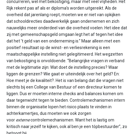
concurreren, wel met bekostiging, maar met veel vrijheden. Het
Rijk rekent pas af als er diploma’s worden uitgereikt. Als de
overheid dat jarenlang roept, moeten we er niet van opkijken
dat schooldirecties daadwerkelijk gaan ondernemen en zich
nauwelijks meer onderdeel van die overheid voelen. Het idee dat
zij met gemeenschapsgeld omgaan legt het af tegen het idee
dat het ’t geld van een onderneming is.” Maar alleen met een
positief resultaat op de winst- en verliesrekening is een
maatschappelijke instelling niet gelegitimeerd. Het wegzetten
van bekostiging is onvoldoende. “Belangrijke vragen in verband
met de legitimatie zijn: Wat doet de instelling precies? Waar
liggen de grenzen? Wie gaat er uiteindelijk over het geld? En:
Hoe meet je de kwaliteit?. Het is van belang dat die vragen niet
slechts bij een College van Bestuur of een directeur komen te
liggen. Dus er moeten interne checks and balances komen om
daar tegenwicht tegen te bieden. Controlemechanismen intern
binnen de organisatie lopen het risico plaats te vinden in
achterkamertjes, dus moeten we ook zorgen
voor
externe
controlemechanismen. Want het is lastig om
kritisch naar jezelf te kijken, ook al ben je een tópbestuurder”, zo
betoogt hij.