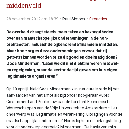
middenveld
v
i
g
28 november 2012 om 18:39
Paul Simons
0
reacties
a
t
De overheid draagt steeds meer taken en bevoegdheden
i
over aan maatschappelijke ondernemingen in de non-
o
profitsector, inclusief de bijbehorende financiële middelen.
n
Maar hoe zorgen deze ondernemingen ervoor dat zij
J
getoetst kunnen worden of ze dit goed en doelmatig doen?
u
Goos Minderman: “Laten we dit niet dichttimmeren met wet-
m
en regelgeving, maar de sector de tijd geven om hun eigen
p
legitimatie te organiseren.”
t
o
Op 10 april jl. hield Goos Minderman zijn inaugurele rede bij het
m
aanvaarden van het ambt als bijzonder hoogleraar Public
a
Government and Public Law aan de faculteit Economische
i
Wetenschappen aan de Vrije Universiteit te Amsterdam.* Het
n
onderwerp was ‘Legitimatie en verankering, uitdagingen voor de
c
maatschappelijke ondernemer.’ Hoe is bij hem de belangstelling
o
voor dit onderwerp gegroeid? Minderman: “De basis van mijn