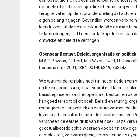
een opzet die zich op een aantal punten onderschei
rationele of juist machtspolitieke benadering wor
terug te vallen op de vooronderstelling dat actoren 
eigen belang najagen. Bovendien worden verbindin
leerstukken uit de bestuurskunde. Wie de moeite n
te laten dringen, treft een aantal kapstokken aan d
ontwikkelen beleid te verhogen.
Openbaar Bestuur, Beleid, organisatie en politiek
M.A.P. Bovens, P.’t Hart, M.J.W van Twist, U. Rosent
herziene druk 2001, ISBN 901406349, 333 blz.
Wie wat minder ambitie heeft in het ontleden van
en beleidsprocessen, maar vooral een kennismaki
basisbeginselen van het openbaar bestuur en de 
kan goed terecht bij dit boek. Beleid en sturing, org
management, en politiek en bestuur vormen de dri
lezer krijgt een introductie in de basisbeginselen. 
verscheen de eerste druk van het boek. Deze versie
geactualiseerde editie waaraan ook een nieuwe g
complexiteit, veelvormigheid, ambivalentie en dy