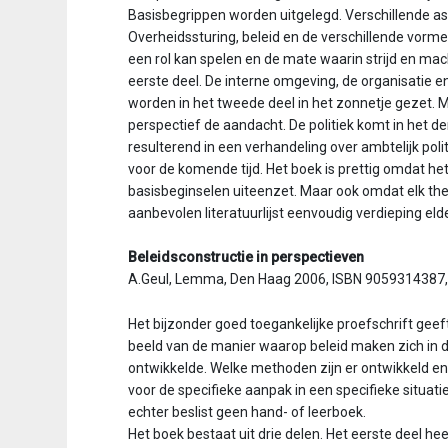
Basisbegrippen worden uitgelegd. Verschillende as
Overheidssturing, beleid en de verschillende vorm
een rol kan spelen en de mate waarin strijd en mac
eerste deel. De interne omgeving, de organisatie
worden in het tweede deel in het zonnetje gezet. Ma
perspectief de aandacht. De politiek komt in het de
resulterend in een verhandeling over ambtelijk po
voor de komende tijd. Het boek is prettig omdat het 
basisbeginselen uiteenzet. Maar ook omdat elk t
aanbevolen literatuurlijst eenvoudig verdieping eld
Beleidsconstructie in perspectieven
A.Geul, Lemma, Den Haag 2006, ISBN 9059314387, 
Het bijzonder goed toegankelijke proefschrift geef
beeld van de manier waarop beleid maken zich in de
ontwikkelde. Welke methoden zijn er ontwikkeld e
voor de specifieke aanpak in een specifieke situatie
echter beslist geen hand- of leerboek.
Het boek bestaat uit drie delen. Het eerste deel hee