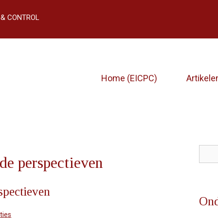
 & CONTROL
Home (EICPC)
Artikele
nde perspectieven
Zoe
spectieven
Ond
ties