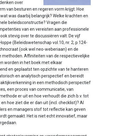
 denken over
orm van besturen en regeren vorm krijgt. Hoe
n wat was daarbij belangrijk? Welke krachten en
ele beleidsconstructie? Vragen die
petenties van en vereisten aan professionele
k stevig over te discussiëren valt. De vijf
oppe (Beleidswetenschap vol.10, nr. 2, p.124-
technocraat (ook wel neo-weberiaan) en de
methoden. Affiniteiten van de respectievelijke
en worden in het boek met elkaar
nd en geplaatst ten opzichte van te hanteren
orisch en analytisch perspectief en bereidt
raktijkverkenning in een methodisch perspectief
ces, een proces van communicatie, van
ethode er uit en hoe verhoudt die zich b.v. tot
hoe ziet die er dan uit (incl. checklist)? Al
lers en managers stof tot reflectie kan geven
rdt gemaakt. Het is niet echt innovatief, maar
orgedaan.