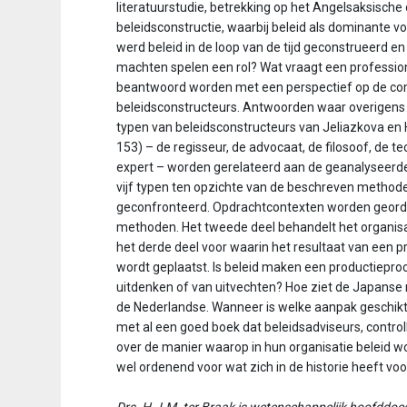
literatuurstudie, betrekking op het Angelsaksische
beleidsconstructie, waarbij beleid als dominante v
werd beleid in de loop van de tijd geconstrueerd e
machten spelen een rol? Wat vraagt een profession
beantwoord worden met een perspectief op de com
beleidsconstructeurs. Antwoorden waar overigens oo
typen van beleidsconstructeurs van Jeliazkova en H
153) – de regisseur, de advocaat, de filosoof, de 
expert – worden gerelateerd aan de geanalyseerde 
vijf typen ten opzichte van de beschreven method
geconfronteerd. Opdrachtcontexten worden georde
methoden. Het tweede deel behandelt het organisat
het derde deel voor waarin het resultaat van een p
wordt geplaatst. Is beleid maken een productiepro
uitdenken of van uitvechten? Hoe ziet de Japanse m
de Nederlandse. Wanneer is welke aanpak geschikt en 
met al een goed boek dat beleidsadviseurs, control
over de manier waarop in hun organisatie beleid wo
wel ordenend voor wat zich in de historie heeft vo