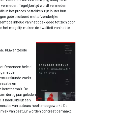
dt. Uitersten van een eenzijdig analytisch-
dt vermeden. Tegelijkertijd wordt vermeden
die in het proces betrokken zijn louter hun
gen geëxpliciteerd met afzonderlijke
eemt de inhoud van het boek goed tot zich door
ie het mogelijk maken de kwaliteit van het te
hal, Kluwer, zesde
 het fenomeen beleid
ng met de
bestuurskunde zoekt
anisatie en
e kernthema’s. De
Ruim dertig jaar geleden
 is nadrukkelijk een
eneratie van auteurs heeft meegewerkt. De
namiek van bestuur worden concreet gemaakt.