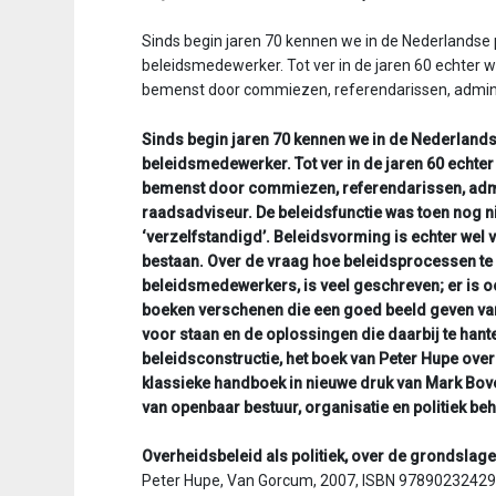
v
Sinds begin jaren 70 kennen we in de Nederlandse 
i
beleidsmedewerker. Tot ver in de jaren 60 echter 
g
bemenst door commiezen, referendarissen, admini
a
t
Sinds begin jaren 70 kennen we in de Nederlandse
i
beleidsmedewerker. Tot ver in de jaren 60 echte
o
bemenst door commiezen, referendarissen, admin
n
raadsadviseur. De beleidsfunctie was toen nog n
J
‘verzelfstandigd’. Beleidsvorming is echter wel v
u
bestaan. Over de vraag hoe beleidsprocessen te o
m
beleidsmedewerkers, is veel geschreven; er is oo
p
boeken verschenen die een goed beeld geven va
t
voor staan en de oplossingen die daarbij te hanter
o
beleidsconstructie, het boek van Peter Hupe ove
m
klassieke handboek in nieuwe druk van Mark Boven
a
van openbaar bestuur, organisatie en politiek beh
i
n
Overheidsbeleid als politiek, over de grondslage
c
Peter Hupe, Van Gorcum, 2007, ISBN 978902324299
o