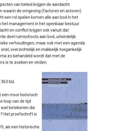
pecten van beleid krijgen de aandacht.
en waarin de omgeving (factoren en actoren)
ht een rol spelen komen alle aan bod in het
 en het management in het openbaar bestuur
cht en conflict krijgen ook vanuit dat
rde deel ruimschoots aan bod, uiteindelijk
litieke verhoudingen, maar ook met een agenda
snel, overzichtelijk en makkelijk toegankelijk
hema zo behandeld wordt dat met de
ers is te zoeken en vinden.
363 blz.
t een mooi historisch
 loop van de tijd
n wat betekenen die
? Het proefschrift is
ft, als een historische