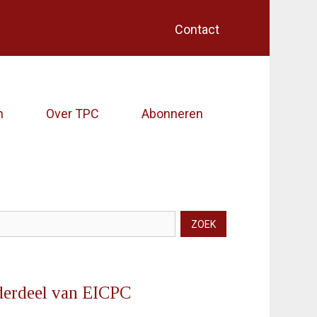
Contact
Home (EICPC)
Artikelen
n
Over TPC
Abonneren
Over TPC
Abonneren
Contact
ZOEK
kveld
erdeel van EICPC