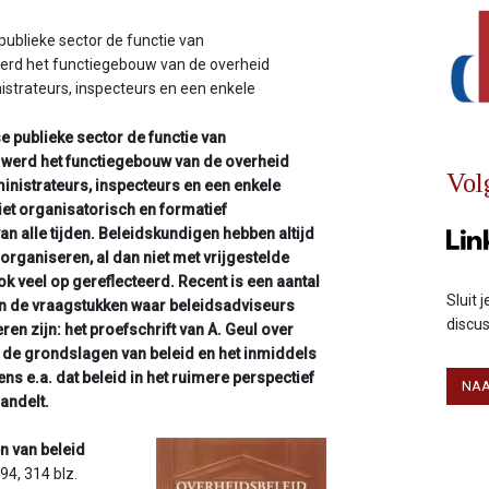
publieke sector de functie van
werd het functiegebouw van de overheid
strateurs, inspecteurs en een enkele
 publieke sector de functie van
r werd het functiegebouw van de overheid
Vol
istrateurs, inspecteurs en een enkele
iet organisatorisch en formatief
an alle tijden. Beleidskundigen hebben altijd
rganiseren, al dan niet met vrijgestelde
k veel op gereflecteerd. Recent is een aantal
Sluit 
n de vraagstukken waar beleidsadviseurs
discu
en zijn: het proefschrift van A. Geul over
r de grondslagen van beleid en het inmiddels
s e.a. dat beleid in het ruimere perspectief
NAA
andelt.
n van beleid
4, 314 blz.