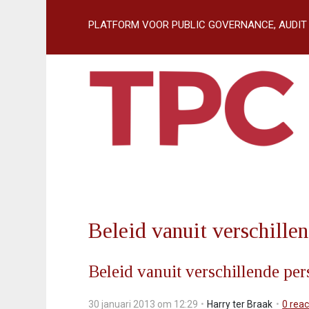
S
l
slogan:
PLATFORM VOOR PUBLIC GOVERNANCE, AUDIT
a
l
i
n
k
s
o
v
e
r
J
u
Beleid vanuit verschille
m
p
t
Beleid vanuit verschillende per
o
n
30 januari 2013 om 12:29
Harry ter Braak
0
reac
a