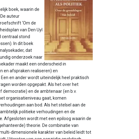
lijk boek, waarin de
 De auteur
roefschrift ‘Om de
nheidsplan van Den Uyl
 centraal stond
ssen). In dit boek
nalysekader, dat
kundig onderzoek naar
lysekader maakt een onderscheid in
n en afspraken realiseren) en
 Een en ander wordt uiteindelijk heel praktisch
ragen worden opgepakt. Als het over het
f democratie) en de ambtenaar (en b.v.
 het organisatieniveau gaat, komen
verhoudingen aan bod. Als het stelsel aan de
mbtelijk politieke verhoudingen en de
e. Afgesloten wordt met een epiloog waarin de
(gehanteerde) theorie. De combinatie van
 multi-dimensionele karakter van beleid leidt tot