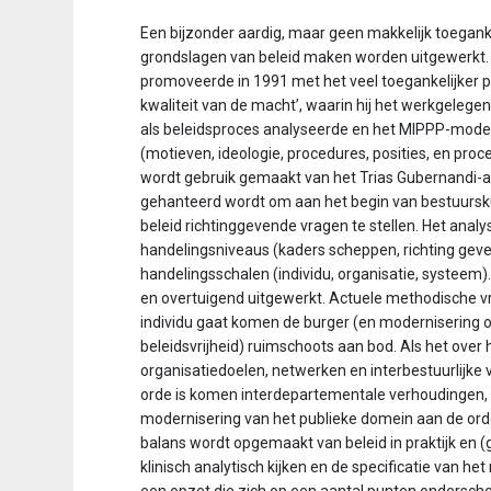
n
t
Een bijzonder aardig, maar geen makkelijk toeganke
e
grondslagen van beleid maken worden uitgewerkt.
n
promoveerde in 1991 met het veel toegankelijker p
t
kwaliteit van de macht’, waarin hij het werkgelege
als beleidsproces analyseerde en het MIPPP-model
(motieven, ideologie, procedures, posities, en proce
wordt gebruik gemaakt van het Trias Gubernandi-a
gehanteerd wordt om aan het begin van bestuurs
beleid richtinggevende vragen te stellen. Het ana
handelingsniveaus (kaders scheppen, richting geve
handelingsschalen (individu, organisatie, systeem).
en overtuigend uitgewerkt. Actuele methodische v
individu gaat komen de burger (en modernisering o
beleidsvrijheid) ruimschoots aan bod. Als het over
organisatiedoelen, netwerken en interbestuurlijke 
orde is komen interdepartementale verhoudingen, a
modernisering van het publieke domein aan de ord
balans wordt opgemaakt van beleid in praktijk en 
klinisch analytisch kijken en de specificatie van het