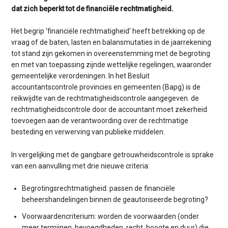
n
dat zich beperkt tot de financiële rechtmatigheid.
t
e
Het begrip 'financiële rechtmatigheid' heeft betrekking op de
n
vraag of de baten, lasten en balansmutaties in de jaarrekening
t
tot stand zijn gekomen in overeenstemming met de begroting
en met van toepassing zijnde wettelijke regelingen, waaronder
gemeentelijke verordeningen. In het Besluit
accountantscontrole provincies en gemeenten (Bapg) is de
reikwijdte van de rechtmatigheidscontrole aangegeven. de
rechtmatigheidscontrole door de accountant moet zekerheid
toevoegen aan de verantwoording over de rechtmatige
besteding en verwerving van publieke middelen.
In vergelijking met de gangbare getrouwheidscontrole is sprake
van een aanvulling met drie nieuwe criteria:
Begrotingsrechtmatigheid: passen de financiële
beheershandelingen binnen de geautoriseerde begroting?
Voorwaardencriterium: worden de voorwaarden (onder
meer termijnen, bevoegdheden, recht, hoogte en duur) die