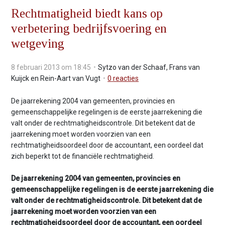
v
Rechtmatigheid biedt kans op
i
verbetering bedrijfsvoering en
g
wetgeving
a
t
i
8 februari 2013 om 18:45
Sytzo van der Schaaf, Frans van
o
Kuijck en Rein-Aart van Vugt
0
reacties
n
J
De jaarrekening 2004 van gemeenten, provincies en
u
gemeenschappelijke regelingen is de eerste jaarrekening die
m
valt onder de rechtmatigheidscontrole. Dit betekent dat de
p
jaarrekening moet worden voorzien van een
t
rechtmatigheidsoordeel door de accountant, een oordeel dat
o
zich beperkt tot de financiële rechtmatigheid.
m
a
De jaarrekening 2004 van gemeenten, provincies en
i
gemeenschappelijke regelingen is de eerste jaarrekening die
n
valt onder de rechtmatigheidscontrole. Dit betekent dat de
c
jaarrekening moet worden voorzien van een
o
rechtmatigheidsoordeel door de accountant, een oordeel