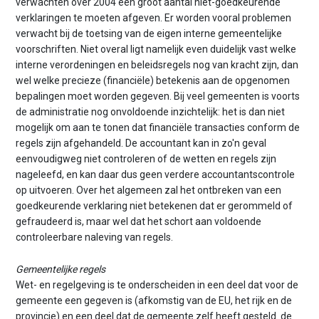
verwachten over 2004 een groot aantal niet-goedkeurende
verklaringen te moeten afgeven. Er worden vooral problemen
verwacht bij de toetsing van de eigen interne gemeentelijke
voorschriften. Niet overal ligt namelijk even duidelijk vast welke
interne verordeningen en beleidsregels nog van kracht zijn, dan
wel welke precieze (financiële) betekenis aan de opgenomen
bepalingen moet worden gegeven. Bij veel gemeenten is voorts
de administratie nog onvoldoende inzichtelijk: het is dan niet
mogelijk om aan te tonen dat financiële transacties conform de
regels zijn afgehandeld. De accountant kan in zo'n geval
eenvoudigweg niet controleren of de wetten en regels zijn
nageleefd, en kan daar dus geen verdere accountantscontrole
op uitvoeren. Over het algemeen zal het ontbreken van een
goedkeurende verklaring niet betekenen dat er gerommeld of
gefraudeerd is, maar wel dat het schort aan voldoende
controleerbare naleving van regels.
Gemeentelijke regels
Wet- en regelgeving is te onderscheiden in een deel dat voor de
gemeente een gegeven is (afkomstig van de EU, het rijk en de
provincie) en een deel dat de gemeente zelf heeft gesteld. de