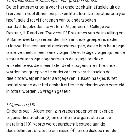
Van theoretische afleidingen naar groepen criteria
De te hanteren criteria voor het onderzoek zijn afgeleid uit de
hiervoor in hoofdlijnen besproken literatuur. De literatuuranalyse
heeft geleid tot vijf groepen van te onderzoeken
aandachtsgebieden, te weten I. Algemeen, II. College van
Bestuur, III. Raad van Toezicht, IV. Prestaties van de instelling en
V. Samenwerkingsverbanden. Elk van deze groepen is nader
uitgewerkt in een aantal deelonderwerpen, die op hun beurt zijn
onderverdeeld in een serie vragen. De volledige vragenlijst en de
scores daarop zijn opgenomen in de bijlage tot deze
artikelenreeks die in een later deel is opgenomen. Hieronder
worden per groep van te onderzoeken verschijnselen de
deelonderwerpen nader aangegeven. Tussen haakjes is het
aantal vragen over het desbetreffende deelonderwerp vermeld.
In totaal worden 75 vragen gesteld.
I Algemeen (18)
Onder groep I. Algemeen, zijn vragen opgenomen over de
organisatiestructuur (2) en de interne organisatie van de
instelling (10); voorts wordt aandacht besteed aan de
doelstellingen, strategie en missie (4), en de dialoog met de