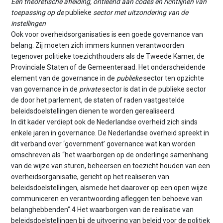
Een theoretische afleiding, ontleend aan codes en richtlijnen van
toepassing op de
publieke
sector met uitzondering van de
instellingen
Ook voor overheidsorganisaties is een goede governance van
belang. Zij moeten zich immers kunnen verantwoorden
tegenover politieke toezichthouders als de Tweede Kamer, de
Provinciale Staten of de Gemeenteraad. Het onderscheidende
element van de governance in de
publieke
sector ten opzichte
van governance in de
private
sector is dat in de publieke sector
de door het parlement, de staten of raden vastgestelde
beleidsdoelstellingen dienen te worden gerealiseerd.
In dit kader verdiept ook de Nederlandse overheid zich sinds
enkele jaren in governance. De Nederlandse overheid spreekt in
dit verband over ‘government’ governance wat kan worden
omschreven als “het waarborgen op de onderlinge samenhang
van de wijze van sturen, beheersen en toezicht houden van een
overheidsorganisatie, gericht op het realiseren van
beleidsdoelstellingen, alsmede het daarover op een open wijze
communiceren en verantwoording afleggen ten behoeve van
belanghebbenden”.4 Het waarborgen van de realisatie van
beleidsdoelstellingen bij de uitvoering van beleid voor de politiek