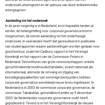
n
onderzoek uiteengezet en de opbouw van deze artikelenreeks
t
weergegeven.
e
n
Aanleiding tot het onderzoek
t
In de jaren negentig is in Nederland, en in bepaalde landen al
eerder, de belangstelling voor
corporate governance
enorm
toegenomen, de eerste aanleiding tot het onderhavige
onderzoek. In veel landen heeft dat geresulteerd in publicatie
van studierapporten waarin aanbevelingen worden gedaan voor
goed bestuur, zoals het Cadbury-rapport in het Verenigd
Koninkrijk en het rapport van de Commissie-Peters in
Nederland. Déconfitures van grote vennootschappen, enkele
geruchtmakende boekhoudschandalen, zowel nationaal als
internationaal, alsmede de omvang en stijging van
bezoldigingspakketten van sommige bestuurders hebben
corporate governance wereldwijd nieuw leven ingeblazen. In
Nederland is in 2003 de commissie corporate governance, de
commissie-Tabaksblat, geïnstalleerd welke op 9 december
2003 ‘de Nederlandse corporate governance code’ heeft
gepubliceerd. Tevens is in het Verenigd Koninkrijk de nieuwe