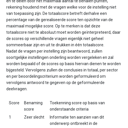
en te delen door het maximaal aantal te behalen punten,
rekening houdend met de vragen welke voor de instelling niet
van toepassing zijn. De totaalscore betreft derhalve een
percentage van de gerealiseerde score ten opzichte van de
maximaal mogelijke score. Op te merken is dat deze
totaalscore niet te absoluut moet worden geïnterpreteerd, daar
de scores op verschillende vragen eigenlijk niet geheel
sommeerbaar zijn en uit te drukken in één totaalscore.
Nadat de vragen per instelling zijn beantwoord, zullen
soortgelijke instellingen onderling worden vergeleken en zal
worden bepaald of de scores op basis hiervan dienen te worden
bijgesteld. Vervolgens zullen de conclusies in totaal, per sector
en per beoordelingscriterium worden geformuleerd om
vervolgens antwoord te gegeven op de geformuleerde
deelvragen.
Score
Benaming
Toekenning score op basis van
score
onderstaande criteria
1
Zeer slecht
Informatie ten aanzien van dit
onderwerp ontbreekt in de