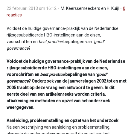
v
22 februari 2013 om 16:12
M. Keerssemeeckers en H. Kuijl
0
i
reacties
g
a
Voldoet de huidige governance-praktijk van de Nederlandse
t
rijksgesubsidieerde HBO-instellingen aan de eisen,
i
voorschriften en
best practice
bepalingen van
‘good’
o
governance
?
n
J
Voldoet de huidige governance-praktijk van de Nederlandse
u
rijksgesubsidieerde HBO-instellingen aan de eisen,
m
voorschriften en
best practice
bepalingen van
‘good’
p
governance
? Onderzoek van de jaarverslagen 2002 tot en met
t
2005 tracht op deze vraag een antwoord te geven. In dit
o
eerste deel van een artikelenreeks worden criteria,
m
afbakening en methoden en opzet van het onderzoek
a
weergegeven.
i
n
Aanleiding, probleemstelling en opzet van het onderzoek
c
Na een beschrijving van aanleiding en probleemstelling,
o
alsmede de onderzoeksvragen wordt de opzet van het