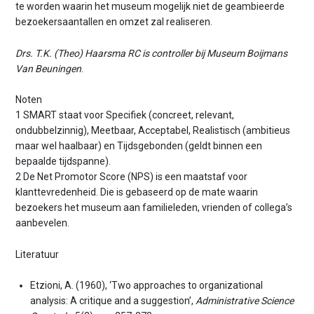
te worden waarin het museum mogelijk niet de geambieerde
bezoekersaantallen en omzet zal realiseren.
Drs. T.K. (Theo) Haarsma RC is controller bij Museum Boijmans
Van Beuningen
.
Noten
1 SMART staat voor Specifiek (concreet, relevant,
ondubbelzinnig), Meetbaar, Acceptabel, Realistisch (ambitieus
maar wel haalbaar) en Tijdsgebonden (geldt binnen een
bepaalde tijdspanne).
2 De Net Promotor Score (NPS) is een maatstaf voor
klanttevredenheid. Die is gebaseerd op de mate waarin
bezoekers het museum aan familieleden, vrienden of collega’s
aanbevelen.
Literatuur
Etzioni, A. (1960), ‘Two approaches to organizational
analysis: A critique and a suggestion’,
Administrative Science