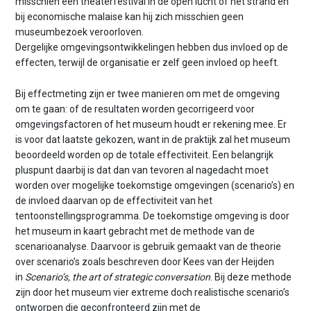
misschien een theaterfestival in de open lucht of het strand en
bij economische malaise kan hij zich misschien geen
museumbezoek veroorloven.
Dergelijke omgevingsontwikkelingen hebben dus invloed op de
effecten, terwijl de organisatie er zelf geen invloed op heeft.
Bij effectmeting zijn er twee manieren om met de omgeving
om te gaan: of de resultaten worden gecorrigeerd voor
omgevingsfactoren of het museum houdt er rekening mee. Er
is voor dat laatste gekozen, want in de praktijk zal het museum
beoordeeld worden op de totale effectiviteit. Een belangrijk
pluspunt daarbij is dat dan van tevoren al nagedacht moet
worden over mogelijke toekomstige omgevingen (scenario’s) en
de invloed daarvan op de effectiviteit van het
tentoonstellingsprogramma. De toekomstige omgeving is door
het museum in kaart gebracht met de methode van de
scenarioanalyse. Daarvoor is gebruik gemaakt van de theorie
over scenario’s zoals beschreven door Kees van der Heijden
in
Scenario’s, the art of strategic conversation
. Bij deze methode
zijn door het museum vier extreme doch realistische scenario’s
ontworpen die geconfronteerd zijn met de