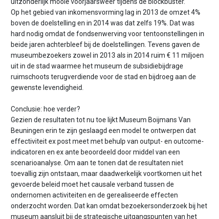
uitzonderlijk mooie voorjaarsweer tijdens de blockbuster.
Op het gebied van inkomensvorming lag in 2013 de omzet 4%
boven de doelstelling en in 2014 was dat zelfs 19%. Dat was
hard nodig omdat de fondsenwerving voor tentoonstellingen in
beide jaren achterbleef bij de doelstellingen. Tevens gaven de
museumbezoekers zowel in 2013 als in 2014 ruim € 11 miljoen
uit in de stad waarmee het museum de subsidiebijdrage
ruimschoots terugverdiende voor de stad en bijdroeg aan de
gewenste levendigheid.
Conclusie: hoe verder?
Gezien de resultaten tot nu toe lijkt Museum Boijmans Van
Beuningen erin te zijn geslaagd een model te ontwerpen dat
effectiviteit ex post meet met behulp van output- en outcome-
indicatoren en ex ante beoordeeld door middel van een
scenarioanalyse. Om aan te tonen dat de resultaten niet
toevallig zijn ontstaan, maar daadwerkelijk voortkomen uit het
gevoerde beleid moet het causale verband tussen de
ondernomen activiteiten en de gerealiseerde effecten
onderzocht worden. Dat kan omdat bezoekersonderzoek bij het
museum aansluit bij de strategische uitgangspunten van het