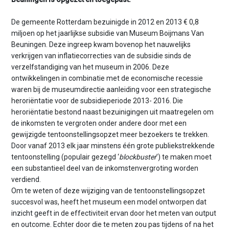
n
t
De gemeente Rotterdam bezuinigde in 2012 en 2013 € 0,8
e
miljoen op het jaarlijkse subsidie van Museum Boijmans Van
n
Beuningen. Deze ingreep kwam bovenop het nauwelijks
t
verkrijgen van inflatiecorrecties van de subsidie sinds de
verzelfstandiging van het museum in 2006. Deze
ontwikkelingen in combinatie met de economische recessie
waren bij de museumdirectie aanleiding voor een strategische
heroriëntatie voor de subsidieperiode 2013- 2016. Die
heroriëntatie bestond naast bezuinigingen uit maatregelen om
de inkomsten te vergroten onder andere door met een
gewijzigde tentoonstellingsopzet meer bezoekers te trekken.
Door vanaf 2013 elk jaar minstens één grote publiekstrekkende
tentoonstelling (populair gezegd ‘
blockbuster
’) te maken moet
een substantieel deel van de inkomstenvergroting worden
verdiend.
Om te weten of deze wijziging van de tentoonstellingsopzet
succesvol was, heeft het museum een model ontworpen dat
inzicht geeft in de effectiviteit ervan door het meten van output
en outcome. Echter door die te meten zou pas tijdens of na het