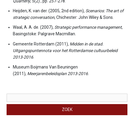
Quarterly
, 5(2) , pp. 257-278.
Heijden, K. van der. (2005, 2nd edition),
Scenarios: The art of
strategic conversation
, Chichester: John Wiley & Sons.
Waal, A. A. de. (2007),
Strategic performance management
,
Basingstoke: Palgrave Macmillan.
Gemeente Rotterdam (2011),
Midden in de stad.
Uitgangspuntennota voor het Rotterdamse cultuurbeleid
2013-2016
.
Museum Boijmans Van Beuningen
(2011),
Meerjarenbeleidsplan 2013-2016
.
Zoekveld
ZOEK