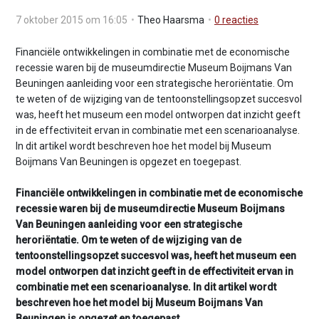
v
7 oktober 2015 om 16:05
Theo Haarsma
0
reacties
i
g
Financiële ontwikkelingen in combinatie met de economische
a
recessie waren bij de museumdirectie Museum Boijmans Van
t
Beuningen aanleiding voor een strategische heroriëntatie. Om
i
te weten of de wijziging van de tentoonstellingsopzet succesvol
o
was, heeft het museum een model ontworpen dat inzicht geeft
n
in de effectiviteit ervan in combinatie met een scenarioanalyse.
J
In dit artikel wordt beschreven hoe het model bij Museum
u
Boijmans Van Beuningen is opgezet en toegepast.
m
p
Financiële ontwikkelingen in combinatie met de economische
t
recessie waren bij de museumdirectie Museum Boijmans
o
Van Beuningen aanleiding voor een strategische
m
heroriëntatie. Om te weten of de wijziging van de
a
tentoonstellingsopzet succesvol was, heeft het museum een
i
model ontworpen dat inzicht geeft in de effectiviteit ervan in
n
combinatie met een scenarioanalyse. In dit artikel wordt
c
beschreven hoe het model bij Museum Boijmans Van
o
Beuningen is opgezet en toegepast.