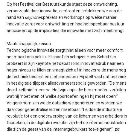
Op het Festival der Bestuurskunde staat deze ontwrichting,
veroorzaakt door innovatie, centraal en ontdekken we aan de
hand van
keynote
-sprekers en workshops op welke manier
innovatie zorgt voor ontwrichting en hoe het openbaar bestuur
anticipeert op de implicaties die innovatie met zich meebrengt.
Maatschappelijke eisen
Technologische innovatie zorgt niet alleen voor meer comfort,
het maakt ons ook lui. Filosoof en schrijver Hans Schnitzler
probeert in zijn keynote het debat rond innovatiedruk naar een
hoger niveau te tillen en vraagt zich af in hoeverre de mens nog
de techniek bedient en niet andersom. Hij stelt vast dat techniek
in het digitale tijdperk allesoverheersend is geworden. “De mens
denkt zelf niet meer na. Het zijn apps die hem moeten vertellen
wat hij moet eten of welke sportoefeningen hij moet doen.’’
Volgens hem zijn we de data die we genereren en worden we
daardoor geneutraliseerd en meetbaar. “Leidde de industriële
revolutie tot een onderwerping van de lichamen van arbeiders in
fabrieken, in de digitale revolutie zijn het de internetindustriëlen
die zich de geest van de internetgebruikers toe-eigenen’’, zo