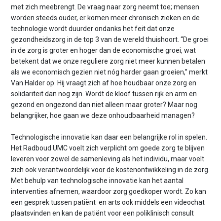
met zich meebrengt. De vraag naar zorg neemt toe; mensen
worden steeds ouder, er komen meer chronisch zieken en de
technologie wordt duurder ondanks het feit dat onze
gezondheidszorg in de top 3 van de wereld thuishoort. “De groei
in de zorg is groter en hoger dan de economische groei, wat
betekent dat we onze reguliere zorg niet meer kunnen betalen
als we economisch gezien niet nóg harder gaan groeien,’’ merkt
Van Halder op. Hij vraagt zich af hoe houdbaar onze zorg en
solidariteit dan nog zijn. Wordt de kloof tussen rijk en arm en
gezond en ongezond dan niet alleen maar groter? Maar nog
belangrijker, hoe gaan we deze onhoudbaarheid managen?
Technologische innovatie kan daar een belangrijke rol in spelen.
Het Radboud UMC voelt zich verplicht om goede zorg te blijven
leveren voor zowel de samenleving als het individu, maar voelt
zich ook verantwoordelijk voor de kostenontwikkeling in de zorg.
Met behulp van technologische innovatie kan het aantal
interventies afnemen, waardoor zorg goedkoper wordt. Zo kan
een gesprek tussen patiënt en arts ook middels een videochat
plaatsvinden en kan de patiënt voor een poliklinisch consult