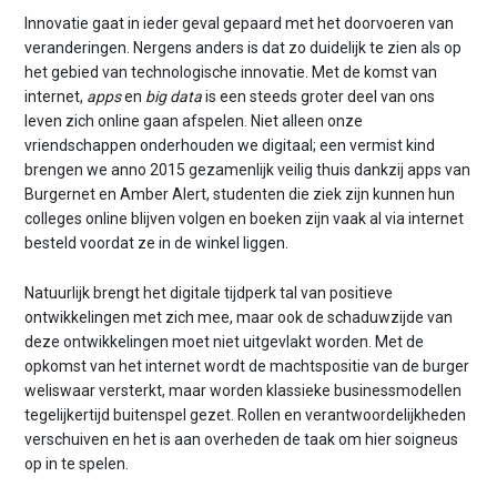
n
Innovatie gaat in ieder geval gepaard met het doorvoeren van
t
veranderingen. Nergens anders is dat zo duidelijk te zien als op
e
het gebied van technologische innovatie. Met de komst van
n
internet,
apps
en
big data
is een steeds groter deel van ons
t
leven zich online gaan afspelen. Niet alleen onze
vriendschappen onderhouden we digitaal; een vermist kind
brengen we anno 2015 gezamenlijk veilig thuis dankzij apps van
Burgernet en Amber Alert, studenten die ziek zijn kunnen hun
colleges online blijven volgen en boeken zijn vaak al via internet
besteld voordat ze in de winkel liggen.
Natuurlijk brengt het digitale tijdperk tal van positieve
ontwikkelingen met zich mee, maar ook de schaduwzijde van
deze ontwikkelingen moet niet uitgevlakt worden. Met de
opkomst van het internet wordt de machtspositie van de burger
weliswaar versterkt, maar worden klassieke businessmodellen
tegelijkertijd buitenspel gezet. Rollen en verantwoordelijkheden
verschuiven en het is aan overheden de taak om hier soigneus
op in te spelen.