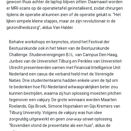
gewoon thuis achter de laptop blijven zitten. Daarnaast worden
er MRI-scans op de operatietafel geïnstalleerd, zodat chirurgen
tijdens de operatie al kunnen zien of de operatie gelukt is. “Het
lijken simpele kleine stapjes, maar ze zijn revolutionair in de
gezondheidszorg’’, aldus Van Halder.
Behalve workshops en keynotes, stond het Festival der
Bestuurskunde ook in het teken van de Bestuurskunde
Challenge. Studieverenigingen B.I.L. van Campus Den Haag,
Juribes van de Universiteit Tilburg en Perikles van Universiteit
Utrecht presenteerden samen met Financial Intelligence Unit
Nederland een casus die verband hield met de Verenigde
Naties. Drie studententeams hadden enkele uren de tijd om
te bedenken hoe FIU-Nederland witwaspraktijken beter zou
kunnen bestrijden, waarna zij hun oplossing moesten pitchen
tegenover een vakjury. De grote winnaars werden Maarten
Roelands, Gijs Broek, Simone Hopstaken en Gijs Kremers van
Tilburg University. Volgens de vakjury was hun idee
zorgvuldig uitgewerkt en geen
one-way-street
-oplossing.
“Bovendien stond de presentatie als een huis’’, aldus de