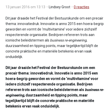
v
13 januari 2016 om 13:13
Lindsey Groot
0
reacties
i
g
Dit jaar draaide het Festival der Bestuurskunde om een precair
a
thema: innovatiedruk. Innovatie is anno 2015 een hoera-begrip
t
geworden en vormt de ‘multivitamine’ voor iedere zichzelf
i
respecterende organisatie. Bedrijven refereren trots aan
o
iconische beleidstermen als
business re-engineering
,
n
duurzaamheid en tipping points, maar tegelijkertijd blijft de
J
concrete praktische en materiële betekenis ervan vaak
u
onduidelijk.
m
p
Dit jaar draaide het Festival der Bestuurskunde om een
t
precair thema: innovatiedruk. Innovatie is anno 2015 een
o
hoera-begrip geworden en vormt de ‘multivitamine’ voor
m
iedere zichzelf respecterende organisatie. Bedrijven
a
refereren trots aan iconische beleidstermen als
business re-
i
engineering
, duurzaamheid en tipping points, maar
n
tegelijkertijd blijft de concrete praktische en materiële
c
betekenis ervan vaak onduidelijk.
o