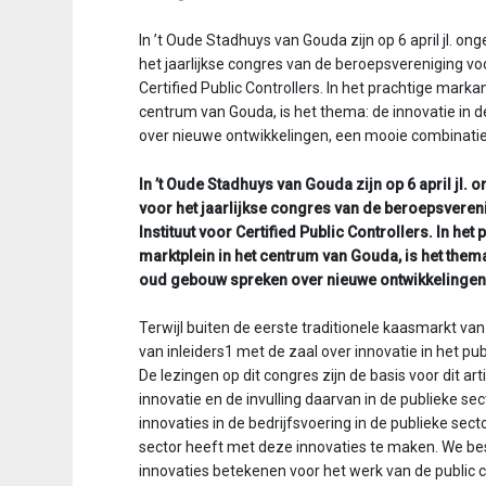
v
In ’t Oude Stadhuys van Gouda zijn op 6 april jl. o
i
het jaarlijkse congres van de beroepsvereniging voo
g
Certified Public Controllers. In het prachtige mark
a
centrum van Gouda, is het thema: de innovatie in d
t
over nieuwe ontwikkelingen, een mooie combinati
i
o
In ’t Oude Stadhuys van Gouda zijn op 6 april jl.
n
voor het jaarlijkse congres van de beroepsvereni
J
Instituut voor Certified Public Controllers. In h
u
marktplein in het centrum van Gouda, is het thema:
m
oud gebouw spreken over nieuwe ontwikkelingen
p
t
Terwijl buiten de eerste traditionele kaasmarkt van
o
van inleiders1 met de zaal over innovatie in het pu
m
De lezingen op dit congres zijn de basis voor dit arti
a
innovatie en de invulling daarvan in de publieke s
i
innovaties in de bedrijfsvoering in de publieke sect
n
sector heeft met deze innovaties te maken. We b
c
innovaties betekenen voor het werk van de public 
o