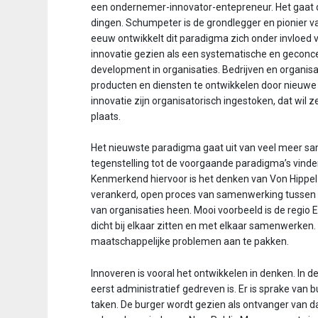
een ondernemer-innovator-entepreneur. Het gaat d
dingen. Schumpeter is de grondlegger en pionier van
eeuw ontwikkelt dit paradigma zich onder invloed v
innovatie gezien als een systematische en geconce
development in organisaties. Bedrijven en organis
producten en diensten te ontwikkelen door nieuwe 
innovatie zijn organisatorisch ingestoken, dat wil
plaats.
Het nieuwste paradigma gaat uit van veel meer sam
tegenstelling tot de voorgaande paradigma’s vinde
Kenmerkend hiervoor is het denken van Von Hippel e
verankerd, open proces van samenwerking tussen v
van organisaties heen. Mooi voorbeeld is de regio E
dicht bij elkaar zitten en met elkaar samenwerken.
maatschappelijke problemen aan te pakken.
Innoveren is vooral het ontwikkelen in denken. In d
eerst administratief gedreven is. Er is sprake van 
taken. De burger wordt gezien als ontvanger van d