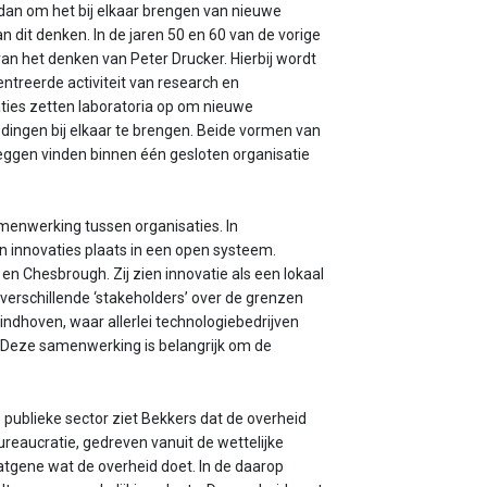
an om het bij elkaar brengen van nieuwe
 dit denken. In de jaren 50 en 60 van de vorige
an het denken van Peter Drucker. Hierbij wordt
ntreerde activiteit van research en
aties zetten laboratoria op om nieuwe
dingen bij elkaar te brengen. Beide vormen van
 zeggen vinden binnen één gesloten organisatie
en­werking tussen organisaties. In
n innovaties plaats in een open systeem.
n Chesbrough. Zij zien innovatie als een lokaal
erschillende ‘stakeholders’ over de grenzen
indhoven, waar allerlei technologiebedrijven
 Deze samen­werking is belangrijk om de
e publieke sector ziet Bekkers dat de overheid
bureaucratie, gedreven vanuit de wettelijke
atgene wat de overheid doet. In de daarop