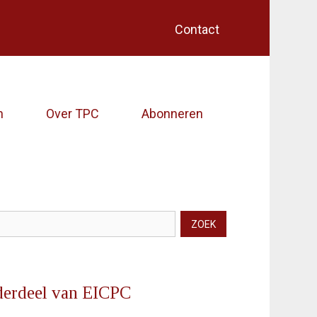
Contact
Home (EICPC)
Artikelen
n
Over TPC
Abonneren
Over TPC
Abonneren
Contact
ZOEK
kveld
erdeel van EICPC