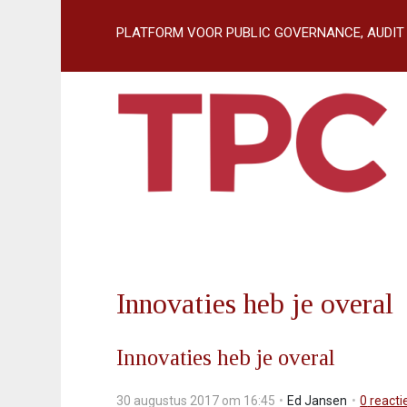
S
l
slogan:
PLATFORM VOOR PUBLIC GOVERNANCE, AUDIT
a
l
i
n
k
s
o
v
e
r
J
u
Innovaties heb je overal
m
p
t
Innovaties heb je overal
o
n
30 augustus 2017 om 16:45
Ed Jansen
0
reacti
a