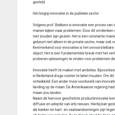
gesteld.
n
t
e
Het begrip innovatie in de publieke sector
n
t
Volgens prof. Bekkers is innovatie een proces va
manier kijken naar problemen. Door dit omdenken 
niet zouden zijn gezien. Het is een constante mani
gebeurt niet alleen in de private sector, maar ook ve
Kenmerkend voor innovaties is het onvoorstelbare m
object. Het is een fundamentele breuk met het ver
proberen oplossingen te vinden voor problemen die n
Innovatie heeft te maken met ambities. Bijvoorbeel
in Nederland droge voeten te laten houden. Om dit v
ontwikkeld. Een ander mooi voorbeeld van innovatie
landing op de maan. De Amerikaanse regering had 
maan zou landen.
Naast de hiervoor geschetste productinnovatie komt
diffusie en adoptie van iets nieuws. Hierbij kan 
als kanker en hart- en vaataandoeningen zijn tege