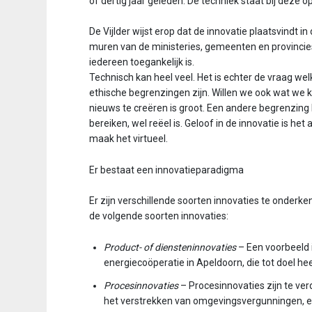
of dertig jaar geleden. De techniek staat bij deze o
De Vijlder wijst erop dat de innovatie plaatsvindt i
muren van de ministeries, gemeenten en provincies.
iedereen toegankelijk is.
Technisch kan heel veel. Het is echter de vraag w
ethische begrenzingen zijn. Willen we ook wat we 
nieuws te creëren is groot. Een andere begrenzing k
bereiken, wel reëel is. Geloof in de innovatie is het 
maak het virtueel.
Er bestaat een innovatieparadigma
Er zijn verschillende soorten innovaties te onderk
de volgende soorten innovaties:
Product- of diensteninnovaties
– Een voorbeeld 
energiecoöperatie in Apeldoorn, die tot doel he
Procesinnovaties
– Procesinnovaties zijn te ver
het verstrekken van omgevingsvergunningen, en