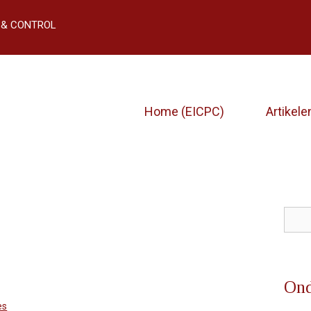
 & CONTROL
Home (EICPC)
Artikele
Zoe
Ond
es