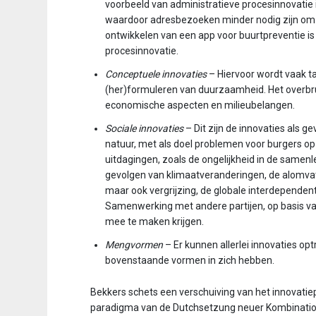
voorbeeld van administratieve proces­innovatie
waardoor adresbezoeken minder nodig zijn om v
ontwikkelen van een app voor buurtpreventie i
procesinnovatie.
Conceptuele innovaties
– Hiervoor wordt vaak ta
(her)formuleren van duurzaamheid. Het overbr
economische aspecten en milieubelangen.
Sociale innovaties
– Dit zijn de innovaties als g
natuur, met als doel problemen voor burgers op
uitdagingen, zoals de ongelijkheid in de samen­l
gevolgen van klimaatveranderingen, de alomvatt
maar ook vergrijzing, de globale interdepende
Samenwerking met andere partijen, op basis van 
mee te maken krijgen.
Mengvormen
– Er kunnen allerlei innovaties o
bovenstaande vormen in zich hebben.
Bekkers schets een verschuiving van het innovati
paradigma van de Dutchsetzung neuer Kombination 