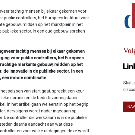
ngeveer tachtig mensen bij elkaar gekomen voor
r public controllers, het Europees Instituut voor
ante gebouw, midden op het marktplein in het
e publieke sector. In een oud gebouw spreken
e.
Vol
 ongeveer tachtig mensen bij elkaar gekomen
ging voor public controllers, het Europees
et prachtige markante gebouw, midden op het
 de innovatie in de publieke sector. In een
, een mooie combinatie.
Sluit 
discu
 het seizoen van start gaat, spreekt een keur
blieke domein en de bedrijfsvoering daarin.
kel. In het artikel gaan we eerst in op het begrip
NAA
ector. Vervolgens wordt nader ingegaan op
or. De controller die werkzaam is in de publieke
esteden daarna aandacht aan wat deze
controller en voor welke uitdagingen deze wordt