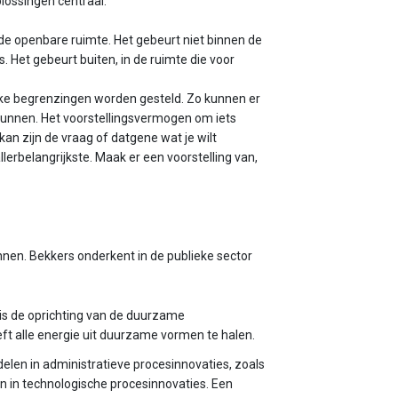
plossingen centraal.
n de openbare ruimte. Het gebeurt niet binnen de
 Het gebeurt buiten, in de ruimte die voor
elke begrenzingen worden gesteld. Zo kunnen er
kunnen. Het voorstellingsvermogen om iets
an zijn de vraag of datgene wat je wilt
allerbelangrijkste. Maak er een voorstelling van,
ennen. Bekkers onderkent in de publieke sector
is de oprichting van de duurzame
eft alle energie uit duurzame vormen te halen.
delen in administratieve procesinnovaties, zoals
 in technologische proces­innovaties. Een