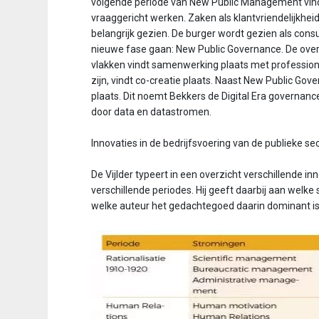
volgende periode van New Public Management vindt 
vraaggericht werken. Zaken als klantvriendelijkhe
belangrijk gezien. De burger wordt gezien als con
nieuwe fase gaan: New Public Governance. De over
vlakken vindt samenwerking plaats met profession
zijn, vindt co-creatie plaats. Naast New Public Gove
plaats. Dit noemt Bekkers de Digital Era governance
door data en datastromen.
Innovaties in de bedrijfsvoering van de publieke se
De Vijlder typeert in een overzicht verschillende in
verschillende periodes. Hij geeft daarbij aan wel
welke auteur het gedachtegoed daarin dominant is 