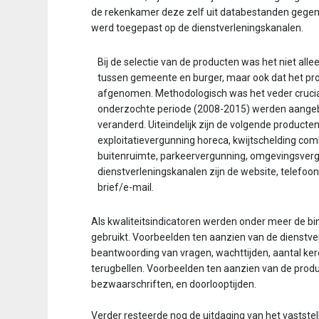
de rekenkamer deze zelf uit databestanden gegene
werd toegepast op de dienst­verleningskanalen.
Bij de selectie van de producten was het niet allee
tussen gemeente en burger, maar ook dat het prod
afgenomen. Methodologisch was het veder crucia
onderzochte periode (2008-2015) werden aangebo
veranderd. Uiteindelijk zijn de volgende product
exploitatievergunning horeca, kwijtschelding com
buitenruimte, parkeervergunning, omgevingsvergu
dienstverleningskanalen zijn de website, telefoo
brief/e-mail.
Als kwaliteitsindicatoren werden onder meer de 
gebruikt. Voorbeelden ten aanzien van de dienstve
beantwoording van vragen, wachttijden, aantal ker
terugbellen. Voorbeelden ten aanzien van de produ
bezwaarschriften, en doorlooptijden.
Verder resteerde nog de uitdaging van het vaststel