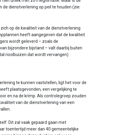
 niet uniek met zo’n legitimatie. Maar is de
de dienstverlening op peil te houden (zie:
 zich op de kwaliteit van de dienstverlening
rimpplannen heeft aangegeven dat de kwaliteit
urgers wordt geleverd – zoals de
n bijzondere bijstand – valt daarbij buiten
tal rioolbuizen dat wordt vervangen).
lening te kunnen vaststellen, ligt het voor de
eeft plaatsgevonden, een vergelijking te
voor en na de krimp. Als controlegroep zouden
aliteit van de dienstverlening van een
allen.
zelf. Dit zal vaak gepaard gaan met
ar toentertijd meer dan 40 gemeentelijke