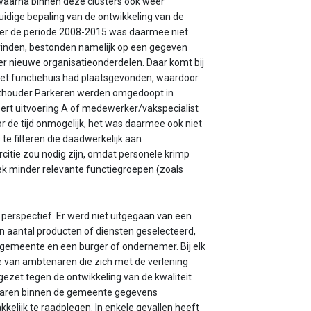
waarna binnen deze clusters ook weer
idige bepaling van de ontwikkeling van de
ver de periode 2008-2015 was daarmee niet
vinden, bestonden namelijk op een gegeven
 nieuwe organisatieonderdelen. Daar komt bij
het functiehuis had plaatsgevonden, waardoor
chthouder Parkeren werden omgedoopt in
rt uitvoering A of medewerker/vakspecialist
or de tijd onmogelijk, het was daarmee ook niet
 te filteren die daadwerkelijk aan
ercitie zou nodig zijn, omdat personele krimp
oek minder relevante functiegroepen (zoals
 perspectief. Er werd niet uitgegaan van een
n aantal producten of diensten geselecteerd,
 gemeente en een burger of ondernemer. Bij elk
 van ambtenaren die zich met de verlening
gezet tegen de ontwikkeling van de kwaliteit
 waren binnen de gemeente gegevens
akkelijk te raadplegen. In enkele gevallen heeft