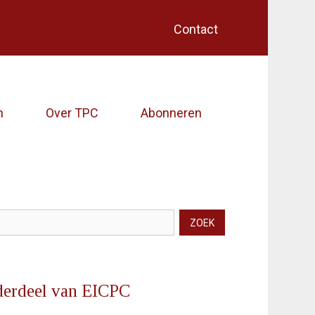
Contact
Home (EICPC)
Artikelen
n
Over TPC
Abonneren
Over TPC
Abonneren
Contact
ZOEK
kveld
erdeel van EICPC