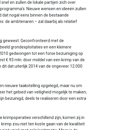
nel en zullen de lokale partijen zich over
sprogramma’s. Nieuwe wensen en ideeën zullen
ld dat nogal eens binnen de bestaande
s: de ambtenaren – zal daarbij als relatief
ng geweest. Geconfronteerd met de
beeld grondexploitaties en een kleinere
n 2010 gedwongen tot een forse bezuiniging op
st € 93 mln. door middel van een krimp van de
dit dat uiterlijk 2014 van de ongeveer 12.000
een nieuwe taakstelling opgelegd, maar nu om
 het gebied van veiligheid mogelijk te maken,
ijn bezuinigd, deels te realiseren door een extra
krimpoperaties verschillend zijn, komen zij in
 krimp zou niet ten koste gaan van de kwaliteit