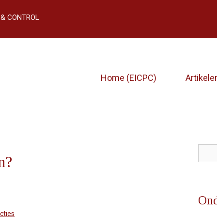
 & CONTROL
Home (EICPC)
Artikele
n?
Zoe
Ond
cties