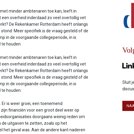
 met minder ambtenaren toe kan, leeft in
 een overheid inderdaad zo veel overtollig vet
 merkt? De Rekenkamer Rotterdam heeft onlangs
tond. Meer specifiek is de vraag gesteld of de
 in de voorgaande collegeperiode, in is
l te houden.
Vol
 met minder ambtenaren toe kan, leeft in
 een overheid inderdaad zo veel overtollig vet
 merkt? De Rekenkamer Rotterdam heeft onlangs
tond. Meer specifiek is de vraag gesteld of de
Sluit 
 in de voorgaande collegeperiode, in is
discu
l te houden.
 Er is weer groei, een toenemend
NAA
ijn financiën voor een groot deel weer op
heidsorganisaties doorgaans weinig reden om
n de uitgaven te zetten, zoals op het
wel het geval was. Aan de andere kant naderen