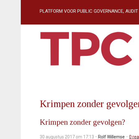
S
l
slogan:
PLATFORM VOOR PUBLIC GOVERNANCE, AUDIT
a
l
i
n
k
s
o
v
e
r
J
u
Krimpen zonder gevolge
m
p
t
Krimpen zonder gevolgen?
o
n
30 augustus 2017 om 17:13
Rolf Willemse
0
rea
a