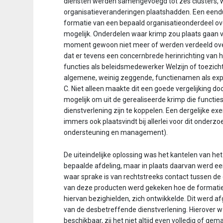
diensten werden samengevoegd tot zes clusters, 
organisatieveranderingen plaatshadden. Een eendu
formatie van een bepaald organisatieonderdeel o
mogelijk. Onderdelen waar krimp zou plaats gaan 
moment gewoon niet meer of werden verdeeld over
dat er tevens een concernbrede herinrichting van 
functies als beleidsmedewerker Welzijn of toezi
algemene, weinig zeggende, functienamen als expe
C. Niet alleen maakte dit een goede vergelijking do
mogelijk om uit de gerealiseerde krimp die functies
dienstverlening zijn te koppelen. Een dergelijke ex
immers ook plaatsvindt bij allerlei voor dit onderz
ondersteuning en management).
De uiteindelijke oplossing was het kantelen van het
bepaalde afdeling, maar in plaats daarvan werd ee
waar sprake is van rechtstreeks contact tussen de
van deze producten werd gekeken hoe de formatie
hiervan bezighielden, zich ontwikkelde. Dit werd af
van de desbetreffende dienstverlening. Hierover
beschikbaar, zij het niet altijd even volledig of gem