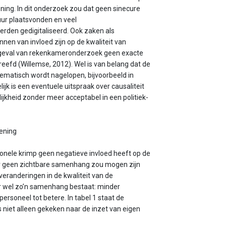
ening. In dit onderzoek zou dat geen sinecure
uur plaatsvonden en veel
den gedigitaliseerd. Ook zaken als
en van invloed zijn op de kwaliteit van
in geval van rekenkameronderzoek geen exacte
reefd (Willemse, 2012). Wel is van belang dat de
tematisch wordt nagelopen, bijvoorbeeld in
jk is een eventuele uitspraak over causaliteit
ijkheid zonder meer acceptabel in een politiek-
lening
onele krimp geen negatieve invloed heeft op de
t er geen zichtbare samenhang zou mogen zijn
eranderingen in de kwaliteit van de
 er wel zo’n samenhang bestaat: minder
personeel tot betere. In tabel 1 staat de
s niet alleen gekeken naar de inzet van eigen