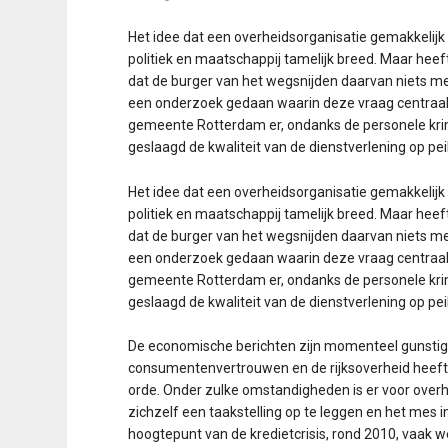
v
Het idee dat een overheidsorganisatie gemakkelijk
i
politiek en maatschappij tamelijk breed. Maar heeft
g
dat de burger van het weg­snijden daarvan niets
a
een onderzoek gedaan waarin deze vraag centraal s
t
gemeente Rotterdam er, ondanks de personele krimp
i
geslaagd de kwaliteit van de dienstverlening op pei
o
n
Het idee dat een overheidsorganisatie gemakkelijk
J
politiek en maatschappij tamelijk breed. Maar heeft
u
dat de burger van het weg­snijden daarvan niets
m
een onderzoek gedaan waarin deze vraag centraal s
p
gemeente Rotterdam er, ondanks de personele krimp
t
geslaagd de kwaliteit van de dienstverlening op pei
o
m
De economische berichten zijn momenteel gunstig.
a
consumentenvertrouwen en de rijksoverheid heeft z
i
orde. Onder zulke omstandigheden is er voor over
n
zichzelf een taakstelling op te leggen en het mes i
c
hoogtepunt van de kredietcrisis, rond 2010, vaak 
o