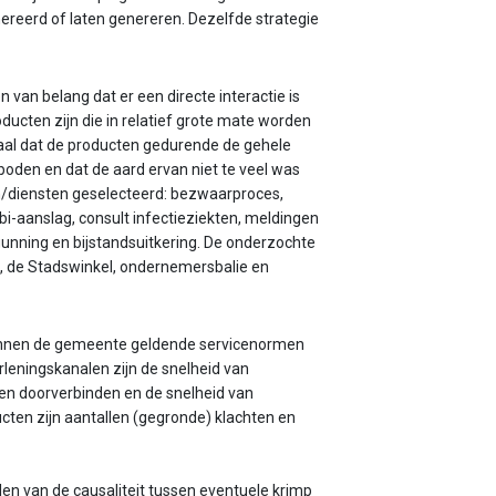
reerd of laten genereren. Dezelfde strategie
n van belang dat er een directe interactie is
ucten zijn die in relatief grote mate worden
al dat de producten gedurende de gehele
den en dat de aard ervan niet te veel was
en/diensten geselecteerd: bezwaarproces,
bi-aanslag, consult infectieziekten, meldingen
nning en bijstandsuitkering. De onderzochte
n, de Stadswinkel, ondernemersbalie en
binnen de gemeente geldende servicenormen
rleningskanalen zijn de snelheid van
en doorverbinden en de snelheid van
cten zijn aantallen (gegronde) klachten en
len van de causaliteit tussen eventuele krimp