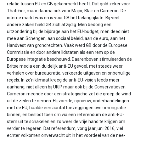
relatie tussen EU en GB gekenmerkt heeft. Dat gold zeker voor
Thatcher, maar daarna ook voor Major, Blair en Cameron. De
interne markt was en is voor GB het belangrijkste. Bij veel
andere zaken hield GB zich afzijdig. Men bedong een
uitzondering bij de bijdrage aan het EU-budget, men deed niet
mee aan Schengen, aan sociaal beleid, aan de euro, aan het
Handvest van grondrechten. Vaak werd GB door de Europese
Commissie en door andere lid­staten als een rem op de
Europese integratie beschouwd. Daarenboven stimuleerden de
Britse media een duidelijk anti-EU gevoel, met steeds weer
verhalen over bureaucratie, verkeerde uitgaven en onbenullige
regels. In zo’n klimaat kreeg de anti-EU-visie steeds meer
aanhang, niet alleen bij UKIP maar ook bij de Conservatieven.
Cameron meende door een strategische zet die groep de wind
uit de zeilen te nemen. Hij voerde, opnieuw, onderhandelingen
met de EU, haalde een aantal toezeggingen over immigratie
binnen, en besloot toen om via een referendum de anti-EU-
stem uit te schakelen en zo weer de vrije hand te krijgen om
verder te regeren. Dat referendum, vorig jaar juni 2016, viel
echter volkomen onverwacht uit in het voordeel van de nee-