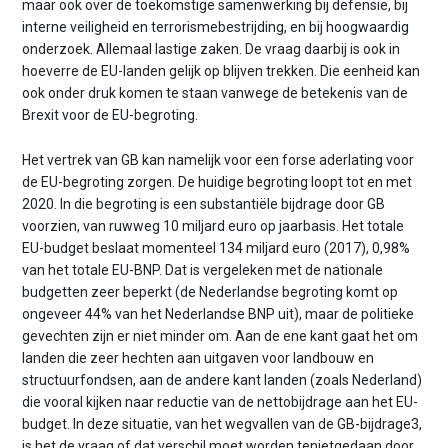
maar ook over de toekomstige samenwerking bij defensie, bij
interne veiligheid en terrorismebestrijding, en bij hoogwaardig
onderzoek. Allemaal lastige zaken. De vraag daarbij is ook in
hoeverre de EU-landen gelijk op blijven trekken. Die eenheid kan
ook onder druk komen te staan van­wege de betekenis van de
Brexit voor de EU-begroting.
Het vertrek van GB kan namelijk voor een forse aderlating voor
de EU-begroting zorgen. De huidige begroting loopt tot en met
2020. In die begroting is een substantiële bijdrage door GB
voorzien, van ruwweg 10 miljard euro op jaarbasis. Het totale
EU-budget beslaat momenteel 134 miljard euro (2017), 0,98%
van het totale EU-BNP. Dat is vergeleken met de nationale
budgetten zeer beperkt (de Nederlandse begroting komt op
ongeveer 44% van het Nederlandse BNP uit), maar de politieke
gevechten zijn er niet minder om. Aan de ene kant gaat het om
landen die zeer hechten aan uitgaven voor landbouw en
structuurfondsen, aan de andere kant landen (zoals Nederland)
die vooral kijken naar reductie van de nettobijdrage aan het EU-
budget. In deze situatie, van het wegvallen van de GB-bijdrage3,
is het de vraag of dat verschil moet worden tenietgedaan door