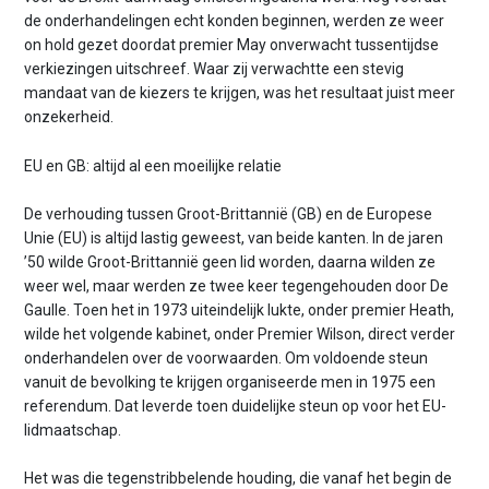
n
de onderhandelingen echt konden beginnen, werden ze weer
t
on hold gezet doordat premier May onverwacht tussentijdse
e
verkiezingen uitschreef. Waar zij verwachtte een stevig
n
mandaat van de kiezers te krijgen, was het resultaat juist meer
t
onzekerheid.
EU en GB: altijd al een moeilijke relatie
De verhouding tussen Groot-Brittannië (GB) en de Europese
Unie (EU) is altijd lastig geweest, van beide kanten. In de jaren
’50 wilde Groot-Brittannië geen lid worden, daarna wilden ze
weer wel, maar werden ze twee keer tegengehouden door De
Gaulle. Toen het in 1973 uiteindelijk lukte, onder premier Heath,
wilde het volgende kabinet, onder Premier Wilson, direct verder
onderhandelen over de voorwaarden. Om voldoende steun
vanuit de bevolking te krijgen organiseerde men in 1975 een
referendum. Dat leverde toen duidelijke steun op voor het EU-
lidmaatschap.
Het was die tegenstribbelende houding, die vanaf het begin de