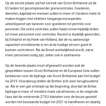
Op de eerste plaats zal het vertrek van Groot-Brittannië uit de
EU leiden tot gecompliceerder grenscontroles. Goederen,
diensten, kapitaal en mensen zullen in meer of mindere mate te
maken krijgen met striktere toegangsvoorwaarden,
uiteenlopend van tarieven voor goederen tot permits voor
personen. Die extra controles zullen haast onvermijdelijk leiden
tot meer personeel voor controles. Recent is duidelijk geworden,
bij Schiphol en bij Hoek van Holland, dat de nu aanwezige
capaciteit onvoldoende is om al de huidige stroom goed te
kunnen controleren. Als de Brexit werkelijkheid wordt, zal er
meer personeel nodig zijn, zeker ook in zeehavens.
Op de tweede plaats moet afgewacht worden wat de
gesprekken tussen Groot-Brittannië en de Europese Unie zullen
betekenen voor de bijdrage van Groot-Brittannië aan het budget
na 2019. Vooralsnog stellen de Britten zich zeer terughoudend
op. Als er een gat ontstaat op die begroting, doordat de Britse
bijdrage in meer of mindere mate zal afnemen, is de volgende
fase dat de resterende 27 EU-lidstaten voor de keuze gesteld
worden het bestaande budget tot 2021 te handhaven en daarbij