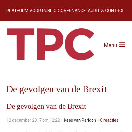
S
l
slogan:
PLATFORM VOOR PUBLIC GOVERNANCE, AUDIT & CONTROL
a
l
Home (EICPC)
i
Artikelen
n
k
Menu
Over TPC
s
o
Abonneren
v
e
r
Contact
J
De gevolgen van de Brexit
u
m
p
De gevolgen van de Brexit
t
o
12 december 2017 om 12:22
Kees van Paridon
0
reacties
n
a