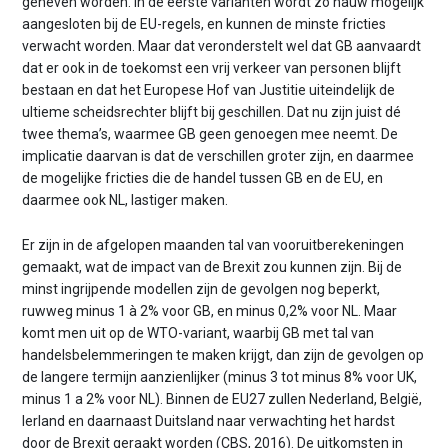
geheven worden. In de eerste varianten wordt zo nauw mogelijk
aangesloten bij de EU-regels, en kunnen de minste fricties
verwacht worden. Maar dat veronderstelt wel dat GB aanvaardt
dat er ook in de toekomst een vrij verkeer van personen blijft
bestaan en dat het Europese Hof van Justitie uiteindelijk de
ultieme scheidsrechter blijft bij geschillen. Dat nu zijn juist dé
twee thema’s, waarmee GB geen genoegen mee neemt. De
implicatie daarvan is dat de verschillen groter zijn, en daarmee
de mogelijke fricties die de handel tussen GB en de EU, en
daarmee ook NL, lastiger maken.
Er zijn in de afgelopen maanden tal van vooruitberekeningen
gemaakt, wat de impact van de Brexit zou kunnen zijn. Bij de
minst ingrijpende modellen zijn de gevolgen nog beperkt,
ruwweg minus 1 à 2% voor GB, en minus 0,2% voor NL. Maar
komt men uit op de WTO-variant, waarbij GB met tal van
handelsbelemmeringen te maken krijgt, dan zijn de gevolgen op
de langere termijn aanzienlijker (minus 3 tot minus 8% voor UK,
minus 1 a 2% voor NL). Binnen de EU27 zullen Nederland, België,
Ierland en daarnaast Duitsland naar verwachting het hardst
door de Brexit geraakt worden (CBS, 2016). De uitkomsten in