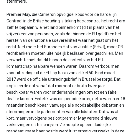
stemmers.
Premier May, die Cameron opvolgde, koos voor de harde lijn.
Centraal in de Britse houding is taking back control, het recht om
zelf te bepalen wie het land binnenkomt (dit in plaats van het
vrij verkeer van personen, zoals dat binnen de EU geldt) en het
herstel van de nationale soevereiniteit waar het gaat om het
recht. Niet meer het Europees Hof van Justitie (EHvJ), maar GB-
rechtbanken moeten uiteindelijk beslissen over geschillen. Men
verwachtte niet dat dit binnen de context van het EU-
lidmaatschap haalbare wensen waren. Daarom verkoos men
voor uittreding uit de EU, op basis van artikel 50. Eind maart
2017 werd de officiële uittredingsbrief in Brussel bezorgd. Dat
impliceerde dat vanaf dat moment er bruto twee jaar
beschikbaar waren voor onderhandelingen om tot een faire
deal te komen. Feitelijk was die periode korter, netto waren er 18
maanden beschikbaar, vanwege alle noodzakelijke debatten en
stemmingen in de parlementen van alle lidstaten. Dat was al
kort, maar vervolgens besloot premier May versneld nieuwe
verkiezingen uit te schrijven. Ze hoopte op een duidelijke
mandaat, maar haar positie werd juist ernstig verzwakt. In deze