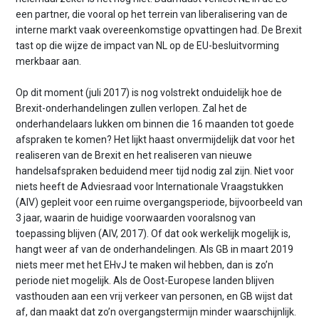
een partner, die vooral op het terrein van liberalisering van de
interne markt vaak overeenkomstige opvattingen had. De Brexit
tast op die wijze de impact van NL op de EU-besluitvorming
merkbaar aan.
Op dit moment (juli 2017) is nog volstrekt onduidelijk hoe de
Brexit-onderhandelingen zullen verlopen. Zal het de
onderhandelaars lukken om binnen die 16 maanden tot goede
afspraken te komen? Het lijkt haast onvermijdelijk dat voor het
realiseren van de Brexit en het realiseren van nieuwe
handelsafspraken beduidend meer tijd nodig zal zijn. Niet voor
niets heeft de Adviesraad voor Internationale Vraagstukken
(AIV) gepleit voor een ruime overgangsperiode, bijvoorbeeld van
3 jaar, waarin de huidige voorwaarden vooralsnog van
toepassing blijven (AIV, 2017). Of dat ook werkelijk mogelijk is,
hangt weer af van de onderhandelingen. Als GB in maart 2019
niets meer met het EHvJ te maken wil hebben, dan is zo’n
periode niet mogelijk. Als de Oost-Europese landen blijven
vasthouden aan een vrij verkeer van personen, en GB wijst dat
af, dan maakt dat zo’n overgangstermijn minder waarschijnlijk.