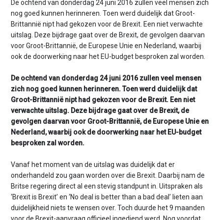
De ochtend van donderdag 24 juni 2016 zullen veel mensen zich
v
nog goed kunnen herinneren. Toen werd duidelijk dat Groot-
i
Brittannië nipt had gekozen voor de Brexit. Een niet verwachte
g
uitslag. Deze bijdrage gaat over de Brexit, de gevolgen daarvan
a
voor Groot-Brittannië, de Europese Unie en Nederland, waarbij
t
ook de doorwerking naar het EU-budget besproken zal worden.
i
o
De ochtend van donderdag 24 juni 2016 zullen veel mensen
n
zich nog goed kunnen herinneren. Toen werd duidelijk dat
J
Groot-Brittannië nipt had gekozen voor de Brexit. Een niet
u
verwachte uitslag. Deze bijdrage gaat over de Brexit, de
m
gevolgen daarvan voor Groot-Brittannië, de Europese Unie en
p
Nederland, waarbij ook de doorwerking naar het EU-budget
t
besproken zal worden.
o
m
Vanaf het moment van de uitslag was duidelijk dat er
a
onderhandeld zou gaan worden over die Brexit. Daarbij nam de
i
Britse regering direct al een stevig standpunt in. Uitspraken als
n
‘Brexit is Brexit’ en ‘No deal is better than a bad deal’ lieten aan
c
duidelijkheid niets te wensen over. Toch duurde het 9 maanden
o
voor de Brexit-aanvraag officieel ingediend werd. Nog voordat