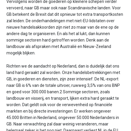
Vervolgens worden de goederen op kleinere schepen verder
vervoerd, naar GB maar ook naar Scandinavische landen. Voor
GB betekent de Brexit dat dit opnieuw tot extra transportkosten
zal leiden. De onderhandelingen met niet-EU-lidstaten over
nieuwe handelsakkoorden zijn niet zo maar van de ene op de
andere dag te organiseren. En als het al lukt, dan kunnen
sommige sectoren hard getroffen worden. Denk aan de
landbouw als afspraken met Australië en Nieuw-Zeeland
mogelijk blijken.
Richten we de aandacht op Nederland, dan is duidelijk dat ons
land hard geraakt zal worden. Onze handelsbetrekkingen met
GB, in goederen en diensten, zijn zeer intensief. De NL-export
naar GB is 6% van de totale uitvoer, ruwweg 3,5% van ons BNP
en goed voor 300.000 banen.2 Sommige sectoren, zoals
landbouw en visserij, en transport, lijken extra hard geraakt te
worden. Dat geldt ook voor de verwevenheid op financiële
markten en bij directe investeringen. Er werken ongeveer
45.000 Britten in Nederland, ongeveer 50.000 Nederlanders in
GB. Naar verwachting zal daar weinig veranderen, maar
helemaal zeker is het nog niet. Daarnaast verliest NL in de EU