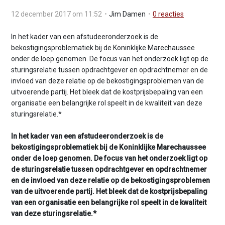
v
12 december 2017 om 11:52
Jim Damen
0
reacties
i
g
In het kader van een afstudeeronderzoek is de
a
bekostigingsproblematiek bij de Koninklijke Marechaussee
t
onder de loep genomen. De focus van het onderzoek ligt op de
i
sturings­relatie tussen opdrachtgever en opdrachtnemer en de
o
invloed van deze relatie op de bekostigingsproblemen van de
n
uitvoerende partij. Het bleek dat de kostprijsbepaling van een
J
organisatie een belangrijke rol speelt in de kwaliteit van deze
u
sturingsrelatie.*
m
p
In het kader van een afstudeeronderzoek is de
t
bekostigingsproblematiek bij de Koninklijke Marechaussee
o
onder de loep genomen. De focus van het onderzoek ligt op
m
de sturings­relatie tussen opdrachtgever en opdrachtnemer
a
en de invloed van deze relatie op de bekostigingsproblemen
i
van de uitvoerende partij. Het bleek dat de kostprijsbepaling
n
van een organisatie een belangrijke rol speelt in de kwaliteit
c
van deze sturingsrelatie.*
o