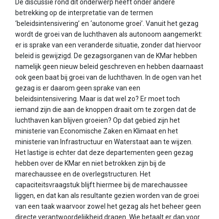
De discussie rond dit onderwerp heeft onder andere
betrekking op de interpretatie van de termen
‘beleidsintensivering’ en ‘autonome groei’. Vanuit het gezag
wordt de groei van de luchthaven als autonoom aangemerkt:
er is sprake van een veranderde situatie, zonder dat hiervoor
beleid is gewijzigd. De gezagsorganen van de KMar hebben
namelijk geen nieuw beleid geschreven en hebben daarnaast
ook geen baat bij groei van de luchthaven. In de ogen van het
gezag is er daarom geen sprake van een
beleidsintensivering. Maar is dat wel zo? Er moet toch
iemand zijn die aan de knoppen draait om te zorgen dat de
luchthaven kan blijven groeien? Op dat gebied zijn het
ministerie van Economische Zaken en Klimaat en het
ministerie van Infrastructuur en Waterstaat aan te wijzen.
Het lastige is echter dat deze departementen geen gezag
hebben over de KMar en niet betrokken zijn bij de
marechaussee en de overlegstructuren. Het
capaciteitsvraagstuk blijft hiermee bij de marechaussee
liggen, en dat kan als resultante gezien worden van de groei
van een taak waarvoor zowel het gezag als het beheer geen
directe verantwoordelijkheid dragen. Wie betaalt er dan voor