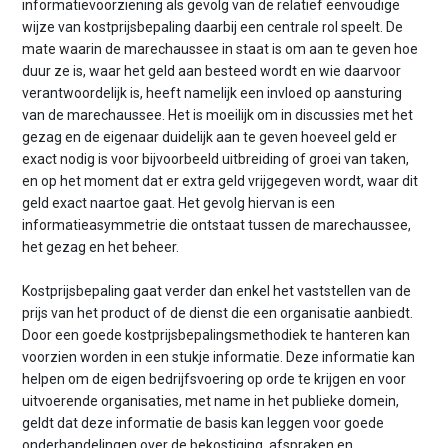
informatievoorziening als gevolg van de relatief eenvoudige
wijze van kostprijsbepaling daarbij een centrale rol speelt. De
mate waarin de marechaussee in staat is om aan te geven hoe
duur ze is, waar het geld aan besteed wordt en wie daarvoor
verantwoordelijk is, heeft namelijk een invloed op aansturing
van de marechaussee. Het is moeilijk om in discussies met het
gezag en de eigenaar duidelijk aan te geven hoeveel geld er
exact nodig is voor bijvoorbeeld uitbreiding of groei van taken,
en op het moment dat er extra geld vrijgegeven wordt, waar dit
geld exact naartoe gaat. Het gevolg hiervan is een
informatieasymmetrie die ontstaat tussen de marechaussee,
het gezag en het beheer.
Kostprijsbepaling gaat verder dan enkel het vaststellen van de
prijs van het product of de dienst die een organisatie aanbiedt.
Door een goede kostprijsbepalingsmethodiek te hanteren kan
voorzien worden in een stukje informatie. Deze informatie kan
helpen om de eigen bedrijfsvoering op orde te krijgen en voor
uitvoerende organisaties, met name in het publieke domein,
geldt dat deze informatie de basis kan leggen voor goede
onderhandelingen over de bekostiging, afspraken en