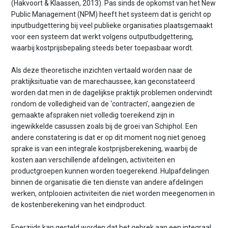
(Hakvoort & Klaassen, 2013). Pas sinds de opkomst van het New
Public Management (NPM) heeft het systeem dat is gericht op
inputbudgettering bij veel publieke organisaties plaatsgemaakt
voor een systeem dat werkt volgens outputbudgettering,
waarbij kostprijsbepaling steeds beter toepasbaar wordt.
Als deze theoretische inzichten vertaald worden naar de
praktijksituatie van de marechaussee, kan geconstateerd
worden dat men in de dagelijkse praktijk problemen ondervindt
rondom de volledigheid van de ‘contracten’, aangezien de
gemaakte afspraken niet volledig toereikend zijn in
ingewikkelde casussen zoals bij de groei van Schiphol. Een
andere constatering is dat er op dit moment nog niet genoeg
sprake is van een integrale kostprijsberekening, waarbij de
kosten aan verschillende afdelingen, activiteiten en
productgroepen kunnen worden toegerekend. Hulpafdelingen
binnen de organisatie die ten dienste van andere afdelingen
werken, ontplooien activiteiten die niet worden meegenomen in
de kostenberekening van het eindproduct.
Enerzijds kan gesteld worden dat het gebrek aan een integraal