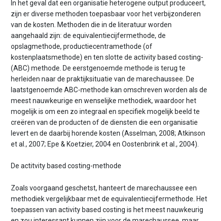
In het geval dat een organisatie heterogene output produceert,
zijn er diverse methoden toepasbaar voor het verbijzonderen
van de kosten. Methoden die in de literatuur worden
aangehaald zijn: de equivalentiecijfermethode, de
opslagmethode, productiecentramethode (of
kostenplaatsmethode) en ten slotte de activity based costing-
(ABC) methode. De eerst­genoemde methode is terug te
herleiden naar de praktijk­situatie van de marechaussee. De
laatstgenoemde ABC-methode kan omschreven worden als de
meest nauwkeurige en wenselijke methodiek, waardoor het
mogelijk is om een zo integraal en specifiek mogelijk beeld te
creëren van de producten of de diensten die een organisatie
levert en de daarbij horende kosten (Asselman, 2008; Atkinson
et al., 2007; Epe & Koetzier, 2004 en Oostenbrink et al., 2004).
De actitvity based costing-methode
Zoals voorgaand geschetst, hanteert de marechaussee een
methodiek vergelijkbaar met de equivalentiecijfermethode. Het
toepassen van activity based costing is het meest nauwkeurig
en zou interessant kunnen zijn voor de marechaussee, maar