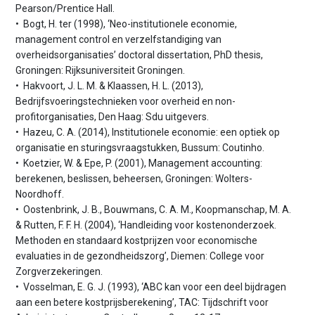
Pearson/Prentice Hall.
• Bogt, H. ter (1998), ‘Neo-institutionele economie,
management control en verzelfstandiging van
overheidsorganisaties’ doctoral dissertation, PhD thesis,
Groningen: Rijksuniversiteit Groningen.
• Hakvoort, J. L. M. & Klaassen, H. L. (2013),
Bedrijfsvoeringstechnieken voor overheid en non-
profitorganisaties, Den Haag: Sdu uitgevers.
• Hazeu, C. A. (2014), Institutionele economie: een optiek op
organisatie en sturingsvraagstukken, Bussum: Coutinho.
• Koetzier, W. & Epe, P. (2001), Management accounting:
berekenen, beslissen, beheersen, Groningen: Wolters-
Noordhoff.
• Oostenbrink, J. B., Bouwmans, C. A. M., Koopmanschap, M. A.
& Rutten, F. F. H. (2004), ‘Handleiding voor kostenonderzoek.
Methoden en standaard kostprijzen voor economische
evaluaties in de gezondheidszorg’, Diemen: College voor
Zorgverzekeringen.
• Vosselman, E. G. J. (1993), ‘ABC kan voor een deel bijdragen
aan een betere kostprijsberekening’, TAC: Tijdschrift voor