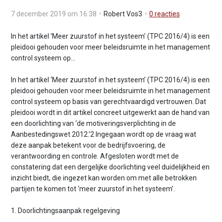
v
7 december 2019 om 16:38
Robert Vos3
0
reacties
i
g
In het artikel ‘Meer zuurstof in het systeem’ (TPC 2016/4) is een
a
pleidooi gehouden voor meer beleidsruimte in het management
t
control systeem op...
i
o
In het artikel ‘Meer zuurstof in het systeem’ (TPC 2016/4) is een
n
pleidooi gehouden voor meer beleidsruimte in het management
J
control systeem op basis van gerechtvaardigd vertrouwen. Dat
u
pleidooi wordt in dit artikel concreet uitgewerkt aan de hand van
m
een doorlichting van ‘de motiveringsverplichting in de
p
Aanbestedingswet 2012.’2 Ingegaan wordt op de vraag wat
t
deze aanpak betekent voor de bedrijfsvoering, de
o
verantwoording en controle. Afgesloten wordt met de
m
constatering dat een dergelijke doorlichting veel duidelijkheid en
a
inzicht biedt, die ingezet kan worden om met alle betrokken
i
partijen te komen tot ‘meer zuurstof in het systeem’.
n
c
1. Doorlichtingsaanpak regelgeving
o