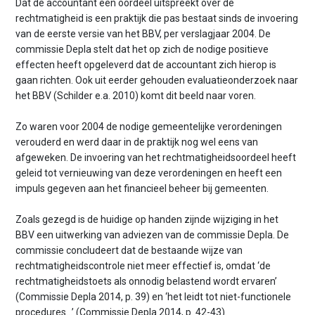
Dat de accountant een oordeel uitspreekt over de
rechtmatigheid is een praktijk die pas bestaat sinds de invoering
van de eerste versie van het BBV, per verslagjaar 2004. De
commissie Depla stelt dat het op zich de nodige positieve
effecten heeft opgeleverd dat de accountant zich hierop is
gaan richten. Ook uit eerder gehouden evaluatieonderzoek naar
het BBV (Schilder e.a. 2010) komt dit beeld naar voren.
Zo waren voor 2004 de nodige gemeentelijke verordeningen
verouderd en werd daar in de praktijk nog wel eens van
afgeweken. De invoering van het rechtmatigheidsoordeel heeft
geleid tot vernieuwing van deze verordeningen en heeft een
impuls gegeven aan het financieel beheer bij gemeenten.
Zoals gezegd is de huidige op handen zijnde wijziging in het
BBV een uitwerking van adviezen van de commissie Depla. De
commissie concludeert dat de bestaande wijze van
rechtmatigheidscontrole niet meer effectief is, omdat ‘de
rechtmatigheidstoets als onnodig belastend wordt ervaren’
(Commissie Depla 2014, p. 39) en ‘het leidt tot niet-functionele
procedures...’ (Commissie Depla 2014, p. 42-43).