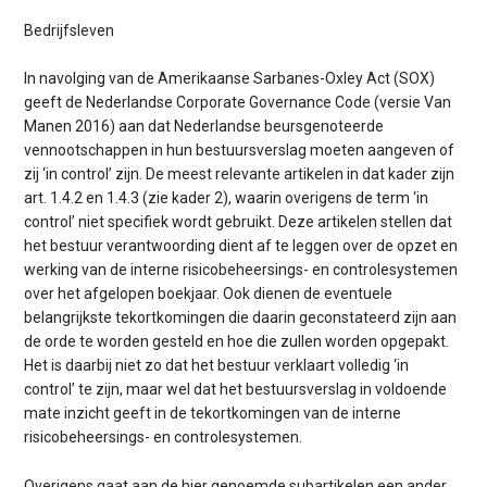
Bedrijfsleven
In navolging van de Amerikaanse Sarbanes-Oxley Act (SOX)
geeft de Nederlandse Corporate Governance Code (versie Van
Manen 2016) aan dat Nederlandse beursgenoteerde
vennootschappen in hun bestuursverslag moeten aangeven of
zij ‘in control’ zijn. De meest relevante artikelen in dat kader zijn
art. 1.4.2 en 1.4.3 (zie kader 2), waarin overigens de term ‘in
control’ niet specifiek wordt gebruikt. Deze artikelen stellen dat
het bestuur verantwoording dient af te leggen over de opzet en
werking van de interne risicobeheersings- en controlesystemen
over het afgelopen boekjaar. Ook dienen de eventuele
belangrijkste tekortkomingen die daarin geconstateerd zijn aan
de orde te worden gesteld en hoe die zullen worden opgepakt.
Het is daarbij niet zo dat het bestuur verklaart volledig ‘in
control’ te zijn, maar wel dat het bestuursverslag in voldoende
mate inzicht geeft in de tekortkomingen van de interne
risicobeheersings- en controlesystemen.
Overigens gaat aan de hier genoemde subartikelen een ander