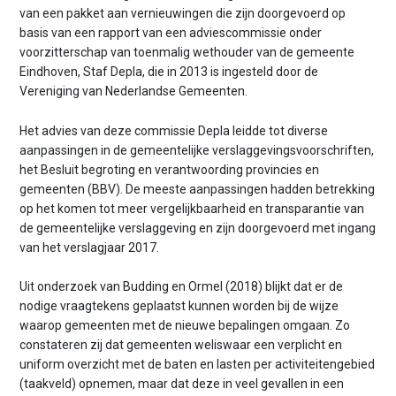
n
van een pakket aan vernieuwingen die zijn doorgevoerd op
t
basis van een rapport van een adviescommissie onder
e
voorzitterschap van toenmalig wethouder van de gemeente
n
Eindhoven, Staf Depla, die in 2013 is ingesteld door de
t
Vereniging van Nederlandse Gemeenten.
Het advies van deze commissie Depla leidde tot diverse
aanpassingen in de gemeentelijke verslaggevingsvoorschriften,
het Besluit begroting en verantwoording provincies en
gemeenten (BBV). De meeste aanpassingen hadden betrekking
op het komen tot meer vergelijkbaarheid en transparantie van
de gemeentelijke verslaggeving en zijn doorgevoerd met ingang
van het verslagjaar 2017.
Uit onderzoek van Budding en Ormel (2018) blijkt dat er de
nodige vraagtekens geplaatst kunnen worden bij de wijze
waarop gemeenten met de nieuwe bepalingen omgaan. Zo
constateren zij dat gemeenten weliswaar een verplicht en
uniform overzicht met de baten en lasten per activiteitengebied
(taakveld) opnemen, maar dat deze in veel gevallen in een