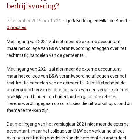
bedrijfsvoering?
v
i
g
7 december 2019 om 16:24
Tjerk Budding en Hilko de Boer1
a
0
reacties
t
i
Met ingang van 2021 zal niet meer de externe accountant,
o
maar het college van B&W verantwoording afleggen over het
n
rechtmatig handelen van de gemeente....
J
u
Met ingang van 2021 zal niet meer de externe accountant,
m
maar het college van B&W verantwoording afleggen over het
p
rechtmatig handelen van de gemeente. Dit artikel schetst de
t
achtergrond hiervan en doet op basis van een vergelijking met
o
praktijken uit binnen- en buitenland enige aanbevelingen.
m
Tevens wordt ingegaan op conclusies die uit workshops rond dit
a
thema te trekken zijn.
i
n
Dat met ingang van het verslagjaar 2021 niet meer de externe
c
accountant, maar het college van B&W een verklaring aflegt
o
over het rechtmatig handelen van de gemeente is onderdeel