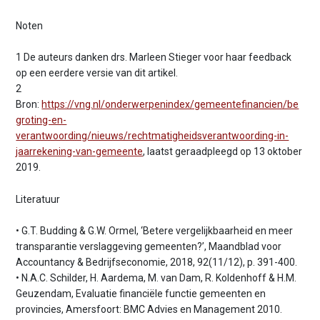
Noten
1 De auteurs danken drs. Marleen Stieger voor haar feedback
op een eerdere versie van dit artikel.
2
Bron:
https://vng.nl/onderwerpenindex/gemeentefinancien/be
groting-en-
verantwoording/nieuws/rechtmatigheidsverantwoording-in-
jaarrekening-van-gemeente
, laatst geraadpleegd op 13 oktober
2019.
Literatuur
• G.T. Budding & G.W. Ormel, ‘Betere vergelijkbaarheid en meer
transparantie verslaggeving gemeenten?’, Maandblad voor
Accountancy & Bedrijfseconomie, 2018, 92(11/12), p. 391-400.
• N.A.C. Schilder, H. Aardema, M. van Dam, R. Koldenhoff & H.M.
Geuzendam, Evaluatie financiële functie gemeenten en
provincies, Amersfoort: BMC Advies en Management 2010.