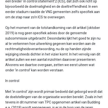
een breder ‘in control statement’2 (ICS), dat zich ook richt op
bijvoorbeeld de doelmatigheid en de doeltreffendheid. In een
eerder stadium raadde de VNG gemeenten zelfs specifiek aan
om de stap naar zo’n ICS te overwegen.
Op het moment van de totstandkoming van dit artikel (oktober
2019) is nog geen specifiek advies door de genoemde
subcommissie uitgebracht. Desondanks lijkt het goed te zijn nu
al te verkennen hoe uitwerking gegeven kan worden aan de
rechtmatigheidsverantwoording, nu de op handen zijnde
wijziging steeds dichter in het vizier komt. In het vervolg van dit
artikel zullen we een aantal inzichten daarover presenteren.
Alvorens we daartoe overgaan, zetten we eerst uiteen wat
onder ‘in control’ kan worden verstaan.
In control
Met ‘in control’ zijn wordt primair bedoeld dat geborgd wordt dat
de doelstellingen van de organisatie worden bereikt. Zoals in het
tevens in dit nummer van TPC opgenomen artikel van Budding
e.a. (2019) wordt aangegeven, is er in de loop van de jaren