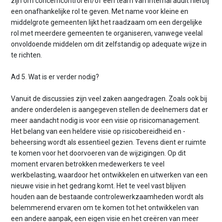
zijn om concerncontrol en/of een team van internal audit hierbij
een onafhankelijke rol te geven. Met name voor kleine en
middelgrote gemeenten lijkt het raadzaam om een dergelijke
rol met meerdere gemeenten te organiseren, vanwege veelal
onvoldoende middelen om dit zelfstandig op adequate wijze in
te richten.
Ad 5. Wat is er verder nodig?
Vanuit de discussies zijn veel zaken aangedragen. Zoals ook bij
andere onderdelen is aangegeven stellen de deelnemers dat er
meer aandacht nodig is voor een visie op risicomanagement.
Het belang van een heldere visie op risicobereidheid en -
beheersing wordt als essentieel gezien. Tevens dient er ruimte
te komen voor het doorvoeren van de wijzigingen. Op dit
moment ervaren betrokken medewerkers te veel
werkbelasting, waardoor het ontwikkelen en uitwerken van een
nieuwe visie in het gedrang komt. Het te veel vast blijven
houden aan de bestaande controlewerkzaamheden wordt als
belemmerend ervaren om te komen tot het ontwikkelen van
een andere aanpak, een eigen visie en het creëren van meer