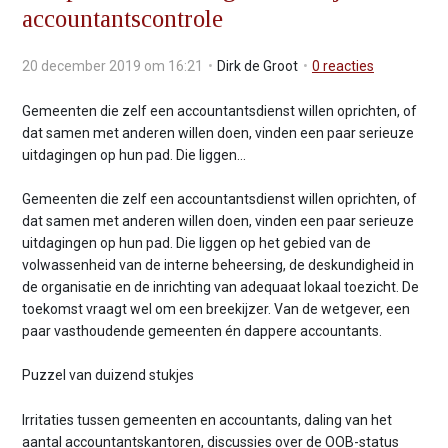
accountants­controle
v
i
g
20 december 2019 om 16:21
Dirk de Groot
0
reacties
a
t
Gemeenten die zelf een accountantsdienst willen oprichten, of
i
dat samen met anderen willen doen, vinden een paar serieuze
o
uitdagingen op hun pad. Die liggen...
n
J
Gemeenten die zelf een accountantsdienst willen oprichten, of
u
dat samen met anderen willen doen, vinden een paar serieuze
m
uitdagingen op hun pad. Die liggen op het gebied van de
p
volwassenheid van de interne beheersing, de deskundigheid in
t
de organisatie en de inrichting van adequaat lokaal toezicht. De
o
toekomst vraagt wel om een breekijzer. Van de wetgever, een
m
paar vasthoudende gemeenten én dappere accountants.
a
i
Puzzel van duizend stukjes
n
c
Irritaties tussen gemeenten en accountants, daling van het
o
aantal accountantskantoren, discussies over de OOB-status