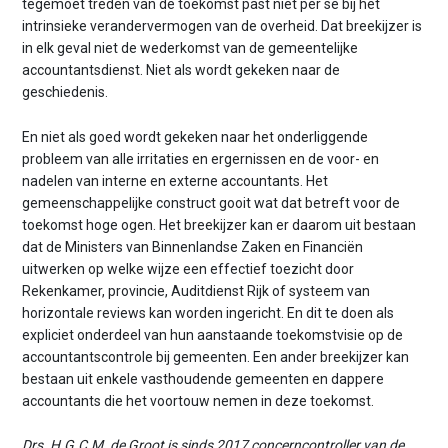
tegemoet treden van de toekomst past niet per se bij het
intrinsieke verandervermogen van de overheid. Dat breekijzer is
in elk geval niet de wederkomst van de gemeentelijke
accountantsdienst. Niet als wordt gekeken naar de
geschiedenis.
En niet als goed wordt gekeken naar het onderliggende
probleem van alle irritaties en ergernissen en de voor- en
nadelen van interne en externe accountants. Het
gemeenschappelijke construct gooit wat dat betreft voor de
toekomst hoge ogen. Het breekijzer kan er daarom uit bestaan
dat de Ministers van Binnenlandse Zaken en Financiën
uitwerken op welke wijze een effectief toezicht door
Rekenkamer, provincie, Auditdienst Rijk of systeem van
horizontale reviews kan worden ingericht. En dit te doen als
expliciet onderdeel van hun aanstaande toekomstvisie op de
accountantscontrole bij gemeenten. Een ander breekijzer kan
bestaan uit enkele vasthoudende gemeenten en dappere
accountants die het voortouw nemen in deze toekomst.
Drs. H.G.C.M. de Groot is sinds 2017 concerncontroller van de