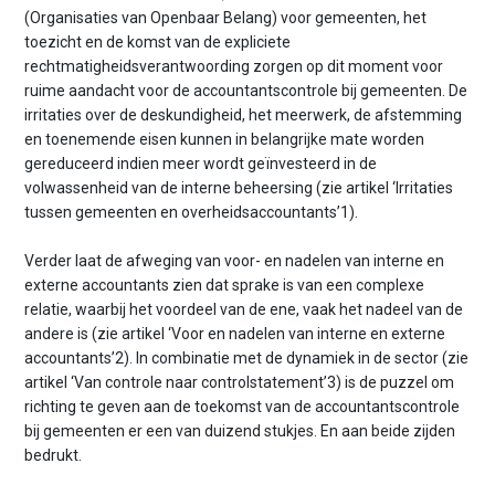
n
(Organisaties van Openbaar Belang) voor gemeenten, het
t
toezicht en de komst van de expliciete
e
rechtmatigheidsverantwoording zorgen op dit moment voor
n
ruime aandacht voor de accountantscontrole bij gemeenten. De
t
irritaties over de deskundigheid, het meerwerk, de afstemming
en toenemende eisen kunnen in belangrijke mate worden
gereduceerd indien meer wordt geïnvesteerd in de
volwassenheid van de interne beheersing (zie artikel ‘Irritaties
tussen gemeenten en overheidsaccountants’1).
Verder laat de afweging van voor- en nadelen van interne en
externe accountants zien dat sprake is van een complexe
relatie, waarbij het voordeel van de ene, vaak het nadeel van de
andere is (zie artikel ‘Voor en nadelen van interne en externe
accountants’2). In combinatie met de dynamiek in de sector (zie
artikel ‘Van controle naar controlstatement’3) is de puzzel om
richting te geven aan de toekomst van de accountants­controle
bij gemeenten er een van duizend stukjes. En aan beide zijden
bedrukt.